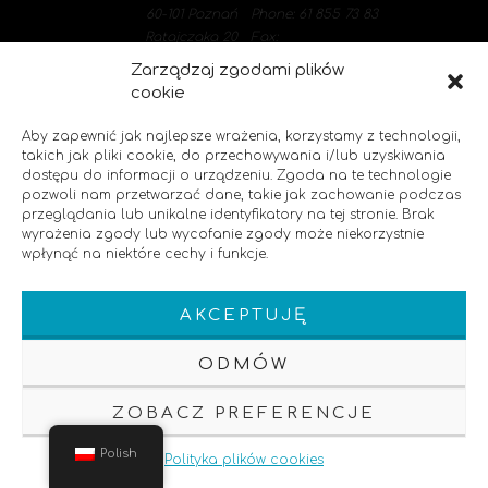
60-101 Poznań
Phone: 61 855 73 83
Ratajczaka 20
Fax:
Zarządzaj zgodami plików
cookie
Aby zapewnić jak najlepsze wrażenia, korzystamy z technologii,
takich jak pliki cookie, do przechowywania i/lub uzyskiwania
dostępu do informacji o urządzeniu. Zgoda na te technologie
pozwoli nam przetwarzać dane, takie jak zachowanie podczas
przeglądania lub unikalne identyfikatory na tej stronie. Brak
wyrażenia zgody lub wycofanie zgody może niekorzystnie
Polityka prywatności
wpłynąć na niektóre cechy i funkcje.
Klauzula informacyjna
AKCEPTUJĘ
Napędzane przez
66projekt.pl
ODMÓW
ZOBACZ PREFERENCJE
Polish
Polityka plików cookies