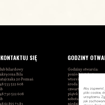
SKONTAKTUJ SIĘ
GODZINY OTWA
lub bilardowy
Godziny otwarcia:
akręcona Bila
poniedziałek 16:00–0
atajczaka 20 Poznań
wtorek 16:00–01:00
48 533 522 608
środa 16:00–01:00
ub
czwartek 15:00–01:00
Aby zapewnić j
pliki cookie,
48 730 522 608
piątek 15:00–02:00
urządzeniu. Z
ub
sobota 14:00–02:00
jak zachowani
48 61 855 73 83
niedziela 14:00–00:0