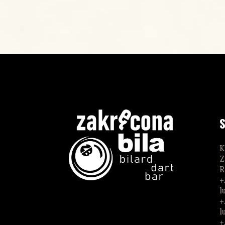
K
Z
R
+
l
+
l
+