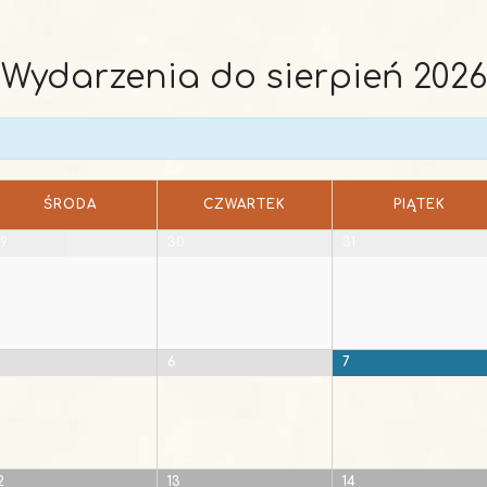
Wydarzenia do sierpień 2026
ŚRODA
CZWARTEK
PIĄTEK
9
30
31
5
6
7
2
13
14