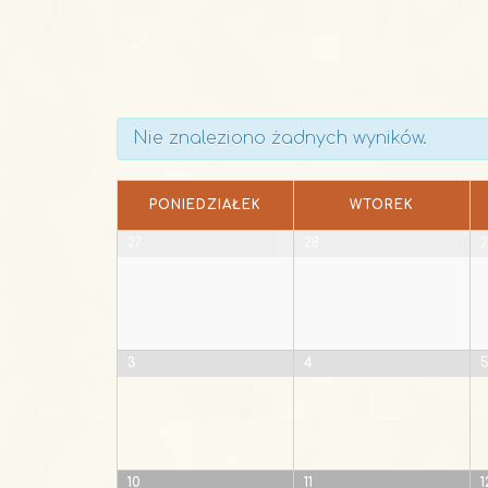
Nie znaleziono żadnych wyników.
PONIEDZIAŁEK
WTOREK
27
28
2
3
4
10
11
1