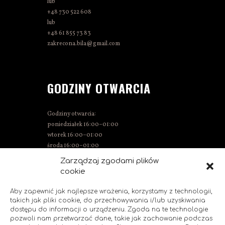
lub
+48 730 522 608
lub
+48 61 855 73 83
zakrecona.bila@gmail.com
GODZINY OTWARCIA
Godziny otwarcia:
poniedziałek 16:00–01:00
wtorek 16:00–01:00
środa 16:00–01:00
czwartek 15:00–01:00
Zarządzaj zgodami plików
piątek 15:00–02:00
cookie
sobota 14:00–02:00
niedziela 14:00–00:00
Aby zapewnić jak najlepsze wrażenia, korzystamy z technologii,
takich jak pliki cookie, do przechowywania i/lub uzyskiwania
dostępu do informacji o urządzeniu. Zgoda na te technologie
pozwoli nam przetwarzać dane, takie jak zachowanie podczas