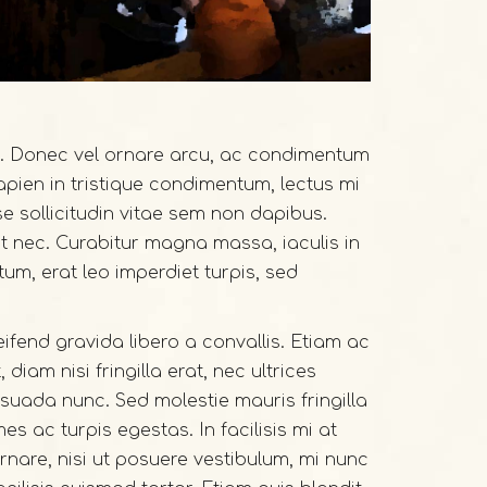
la. Donec vel ornare arcu, ac condimentum
apien in tristique condimentum, lectus mi
se sollicitudin vitae sem non dapibus.
rit nec. Curabitur magna massa, iaculis in
tum, erat leo imperdiet turpis, sed
eifend gravida libero a convallis. Etiam ac
diam nisi fringilla erat, nec ultrices
suada nunc. Sed molestie mauris fringilla
s ac turpis egestas. In facilisis mi at
nare, nisi ut posuere vestibulum, mi nunc