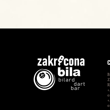
B
Z
R
+
o
+
o