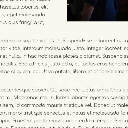
Phasellus lobortis, elit
lis, eget malesuada
us quis fringilla ut,
ntesque sapien varius ut. Suspendisse in laoreet nul
tor vitae, interdum malesuada justo. Integer laoreet, s
amet nulla. In hac habitasse platea dictumst. Suspendis
iaculis. Sed ultricies justo odio, eu luctus eros hendre
 vitae aliquam leo. Ut vulputate, libero et ornare elemen
t, pellentesque sapien. Quisque nec luctus urna. Cras el
at mi. Maecenas mollis, lorem lobortis egestas suscipit, 
is sem, id commodo mauris tristique vel. Donec ut male
ant morbi tristique senectus et netus et malesuada fame
empor. Praesent porta massa ac interdum tempor. Sed or