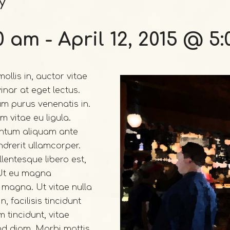
y
00 am
-
April 12, 2015 @ 5
ollis in, auctor vitae
vinar at eget lectus.
um purus venenatis in.
 vitae eu ligula.
ntum aliquam ante
drerit ullamcorper.
lentesque libero est,
. Ut eu magna
s magna. Ut vitae nulla
, facilisis tincidunt
tincidunt, vitae
end diam. Morbi mattis