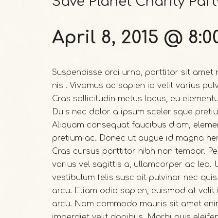
Save Planet Charity Part
April 8, 2015 @ 8:
Suspendisse orci urna, porttitor sit amet m
nisi. Vivamus ac sapien id velit varius pul
Cras sollicitudin metus lacus, eu element
Duis nec dolor a ipsum scelerisque pretium
Aliquam consequat faucibus diam, eleme
pretium ac. Donec ut augue id magna hen
Cras cursus porttitor nibh non tempor. Pel
varius vel sagittis a, ullamcorper ac leo
vestibulum felis suscipit pulvinar nec qui
arcu. Etiam odio sapien, euismod at velit in
arcu. Nam commodo mauris sit amet enim 
imperdiet velit dapibus. Morbi quis eleif