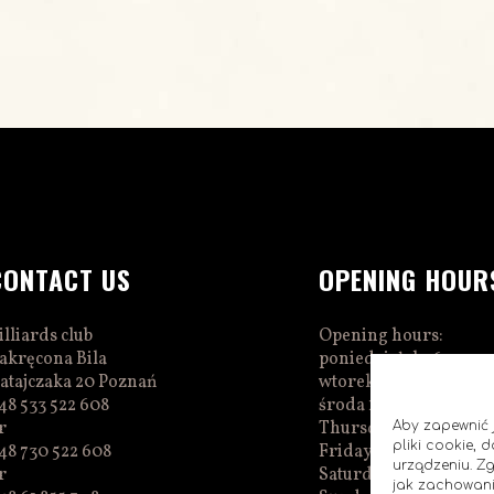
CONTACT US
OPENING HOUR
illiards club
Opening hours:
akręcona Bila
poniedziałek 16:00–0
atajczaka 20 Poznań
wtorek 16:00–01:00
48 533 522 608
środa 16:00–01:00
r
Thursday 15:00–01:0
Aby zapewnić j
pliki cookie,
48 730 522 608
Friday 15:00–02:00
urządzeniu. Z
r
Saturday 14:00–02:00
jak zachowani