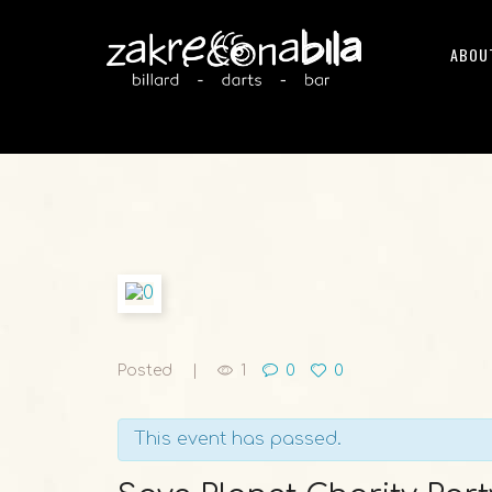
ABOU
Posted
1
0
0
This event has passed.