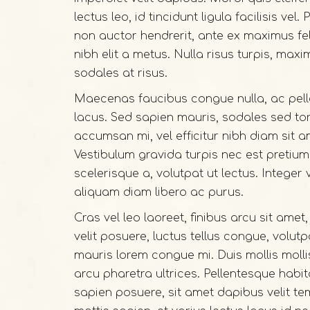
lectus leo, id tincidunt ligula facilisis vel. 
non auctor hendrerit, ante ex maximus fe
nibh elit a metus. Nulla risus turpis, maxim
sodales at risus.
Maecenas faucibus congue nulla, ac pelle
lacus. Sed sapien mauris, sodales sed tor
accumsan mi, vel efficitur nibh diam sit 
Vestibulum gravida turpis nec est pretium 
scelerisque a, volutpat ut lectus. Integer
aliquam diam libero ac purus.
Cras vel leo laoreet, finibus arcu sit ame
velit posuere, luctus tellus congue, volutp
mauris lorem congue mi. Duis mollis moll
arcu pharetra ultrices. Pellentesque habit
sapien posuere, sit amet dapibus velit t