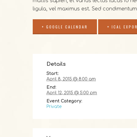
mattis sapien, et varius lectus lacus id ne
ligula, vel maximus est. Sed condimentum e
+ GOOGLE CALENDAR
+ ICAL EXPO
Details
Start:
April 8, 2015 @ 8:00 am
End:
April 12, 2015 @ 5:00 pm
Event Category:
Private