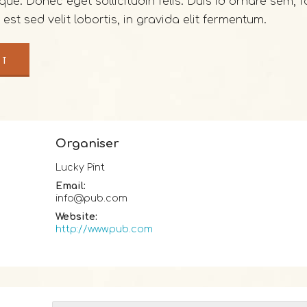
que. Donec eget sollicitudin felis. Duis id ornare sem, f
st sed velit lobortis, in gravida elit fermentum.
RT
Organiser
Lucky Pint
Email:
info@pub.com
Website:
http://www.pub.com