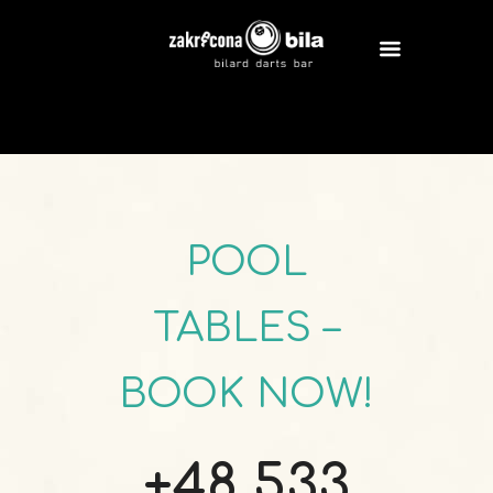
POOL
TABLES –
BOOK NOW!
+48 533