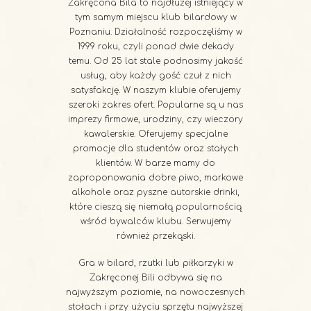
Zakręcona Bila to najdłużej istniejący w
tym samym miejscu klub bilardowy w
Poznaniu. Działalność rozpoczęliśmy w
1999 roku, czyli ponad dwie dekady
temu. Od 25 lat stale podnosimy jakość
usług, aby każdy gość czuł z nich
satysfakcję. W naszym klubie oferujemy
szeroki zakres ofert. Popularne są u nas
imprezy firmowe, urodziny, czy wieczory
kawalerskie. Oferujemy specjalne
promocje dla studentów oraz stałych
klientów. W barze mamy do
zaproponowania dobre piwo, markowe
alkohole oraz pyszne autorskie drinki,
które cieszą się niemałą popularnością
wśród bywalców klubu. Serwujemy
również przekąski.
Gra w bilard, rzutki lub piłkarzyki w
Zakręconej Bili odbywa się na
najwyższym poziomie, na nowoczesnych
stołach i przy użyciu sprzętu najwyższej