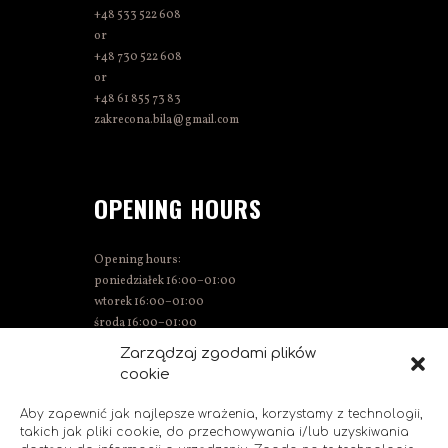
+48 533 522 608
or
+48 730 522 608
or
+48 61 855 73 83
zakrecona.bila@gmail.com
OPENING HOURS
Opening hours:
poniedziałek 16:00–01:00
wtorek 16:00–01:00
środa 16:00–01:00
Thursday 15:00–01:00
Zarządzaj zgodami plików
Friday 15:00–02:00
cookie
Saturday 14:00–02:00
Sunday 14:00–00:00
Aby zapewnić jak najlepsze wrażenia, korzystamy z technologii,
takich jak pliki cookie, do przechowywania i/lub uzyskiwania