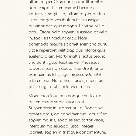
ullamcorper. Cras cursus porttitor nibh
non tempor. Pellentesque libero est,
varius vel sagittis a, ullamcorper ac leo.
Ut eu magna vestibulum felis suscipit
pulvinar nec quis magna. Ut vitae nulla
arcu. Etiam odio sapien, euismod at velit
in, facilisis tincidunt arcu. Nam
commodo mauris sit amet enim tincidunt,
vitae imperdiet velit dapibus. Morbi quis
eleifend diam. Morbi mattis lectus leo, id
tincidunt ligula facilisis vel. Phasellus
lobortis, elit non auctor hendrerit, ante
ex maximus felis, eget malesuada nibh
elit a metus. Nulla risus turpis, maximus
quis fringilla ut, sodales at risus.
Maecenas faucibus congue nulla, ac
pellentesque sapien varius ut.
Suspendisse in laoreet nulla. Donec vel
ornare arcu, ac condimentum lacus. Sed
sapien mauris, sodales sed tortor vitae,
interdum malesuada justo. Integer
laoreet, sapien in tristique condimentum,