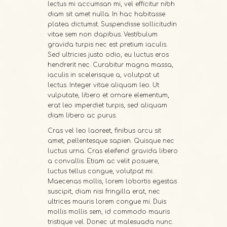
lectus mi accumsan mi, vel efficitur nibh
diam sit amet nulla. In hac habitasse
platea dictumst. Suspendisse sollicitudin
vitae sem non dapibus. Vestibulum
gravida turpis nec est pretium iaculis.
Sed ultricies justo odio, eu luctus eros
hendrerit nec. Curabitur magna massa,
iaculis in scelerisque a, volutpat ut
lectus. Integer vitae aliquam leo. Ut
vulputate, libero et ornare elementum,
erat leo imperdiet turpis, sed aliquam
diam libero ac purus.
Cras vel leo laoreet, finibus arcu sit
amet, pellentesque sapien. Quisque nec
luctus urna. Cras eleifend gravida libero
a convallis. Etiam ac velit posuere,
luctus tellus congue, volutpat mi.
Maecenas mollis, lorem lobortis egestas
suscipit, diam nisi fringilla erat, nec
ultrices mauris lorem congue mi. Duis
mollis mollis sem, id commodo mauris
tristique vel. Donec ut malesuada nunc.