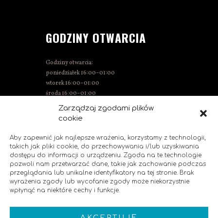
GODZINY OTWARCIA
Godziny otwarcia:
poniedziałek 16:00–01:00
wtorek 16:00–01:00
środa 16:00–01:00
czwartek 15:00–01:00
Zarządzaj zgodami plików
piątek 15:00–02:00
cookie
sobota 14:00–02:00
niedziela 14:00–00:00
Aby zapewnić jak najlepsze wrażenia, korzystamy z technologii,
takich jak pliki cookie, do przechowywania i/lub uzyskiwania
dostępu do informacji o urządzeniu. Zgoda na te technologie
pozwoli nam przetwarzać dane, takie jak zachowanie podczas
SOCIAL MEDIA
przeglądania lub unikalne identyfikatory na tej stronie. Brak
wyrażenia zgody lub wycofanie zgody może niekorzystnie
wpłynąć na niektóre cechy i funkcje.
Polub nas!
AKCEPTUJĘ