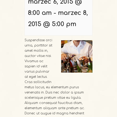
marzec 6, 2015 @
8:00 am
-
marzec 8,
2015 @ 5:00 pm
Suspendisse orci
urna, porttitor sit
amet mollis in,
auctor vitae nisi.
Vivamus ac
sapien id velit
varius pulvinar
at eget lectus.
Cras sollicitudin
metus lacus, eu elementum purus
venenatis in. Duis nec dolor a ipsum
scelerisque pretium vitae eu ligula.
Aliquam consequat faucibus diam,
elementum aliquam ante pretium ac.
Donec ut augue id magna hendrerit