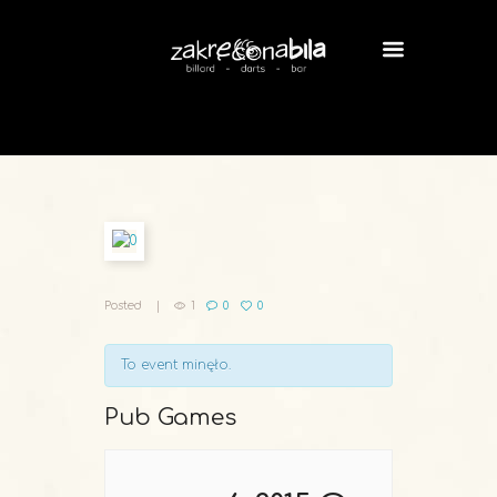
Posted
1
0
0
To event minęło.
Pub Games