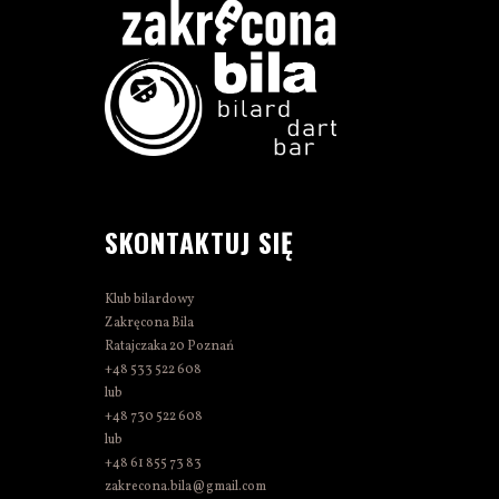
SKONTAKTUJ SIĘ
Klub bilardowy
Zakręcona Bila
Ratajczaka 20 Poznań
+48 533 522 608
lub
+48 730 522 608
lub
+48 61 855 73 83
zakrecona.bila@gmail.com