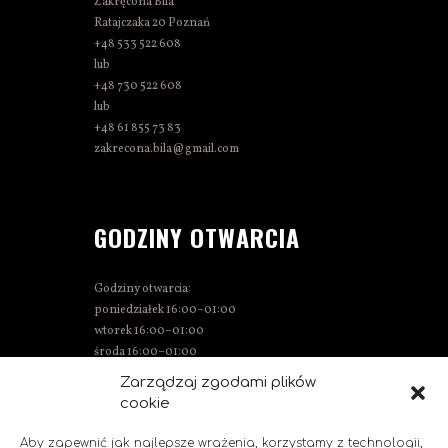
Zakręcona Bila
Ratajczaka 20 Poznań
+48 533 522 608
lub
+48 730 522 608
lub
+48 61 855 73 83
zakrecona.bila@gmail.com
GODZINY OTWARCIA
Godziny otwarcia:
poniedziałek 16:00–01:00
wtorek 16:00–01:00
środa 16:00–01:00
czwartek 15:00–01:00
Zarządzaj zgodami plików
piątek 15:00–02:00
cookie
sobota 14:00–02:00
niedziela 14:00–00:00
Aby zapewnić jak najlepsze wrażenia, korzystamy z technologii,