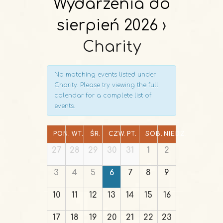
Wydarzenia do
V
i
sierpień 2026
›
e
Charity
w
s
N
No matching events listed under
Charity. Please try viewing the full
a
calendar for a complete list of
v
events.
i
g
PON.
WT.
ŚR.
CZW.
PT.
SOB.
NIEDZ.
a
27
28
29
30
31
1
2
t
i
3
4
5
6
7
8
9
o
10
11
12
13
14
15
16
n
17
18
19
20
21
22
23