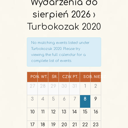
Wydarzenia do
V
i
sierpień 2026
›
e
Turbokozak 2020
w
s
N
No matching events listed under
Turbokozak 2020. Please try
a
viewing the full calendar for a
v
complete list of events.
i
g
PON.
WT.
ŚR.
CZW.
PT.
SOB.
NIEDZ.
a
27
28
29
30
31
1
2
t
i
3
4
5
6
7
8
9
o
10
11
12
13
14
15
16
n
17
18
19
20
21
22
23