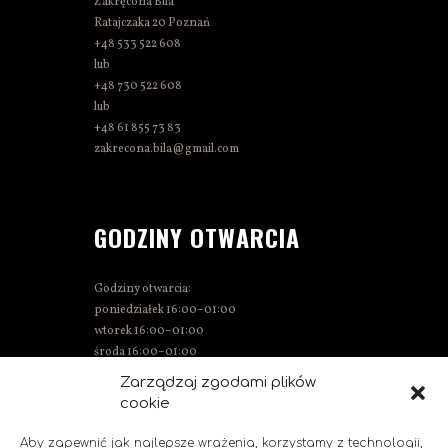
Zakręcona Bila
Ratajczaka 20 Poznań
+48 533 522 608
lub
+48 730 522 608
lub
+48 61 855 73 83
zakrecona.bila@gmail.com
GODZINY OTWARCIA
Godziny otwarcia:
poniedziałek 16:00–01:00
wtorek 16:00–01:00
środa 16:00–01:00
czwartek 15:00–01:00
Zarządzaj zgodami plików
piątek 15:00–02:00
cookie
sobota 14:00–02:00
niedziela 14:00–00:00
Aby zapewnić jak najlepsze wrażenia, korzystamy z technologii,