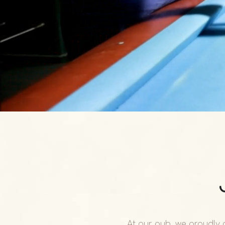
At our pub, we proudly 