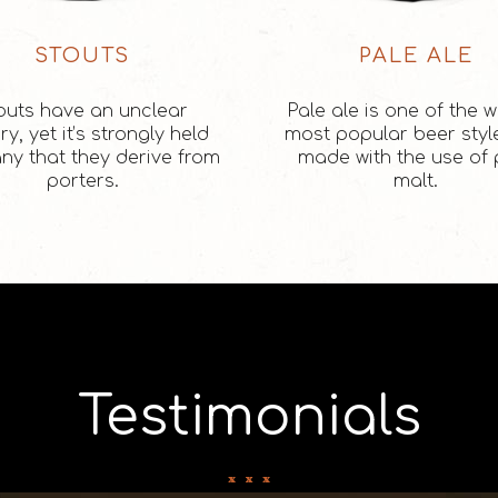
STOUTS
PALE ALE
outs have an unclear
Pale ale is one of the w
ry, yet it’s strongly held
most popular beer styles
ny that they derive from
made with the use of 
porters.
malt.
Testimonials