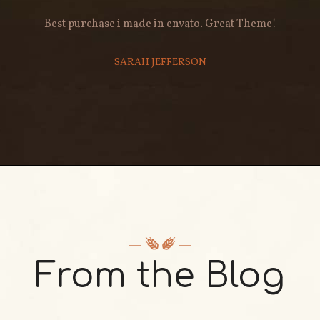
Best purchase i made in envato. Great Theme!
SARAH JEFFERSON
From the Blog