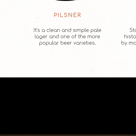
PILSNER
It’s a clean and simple pale
St
lager and one of the more
histo
popular beer varieties.
by ma