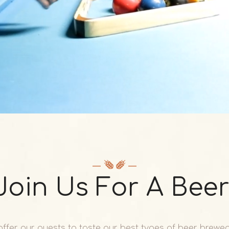
Join Us For A Beer
offer our guests to taste our best types of beer brewed