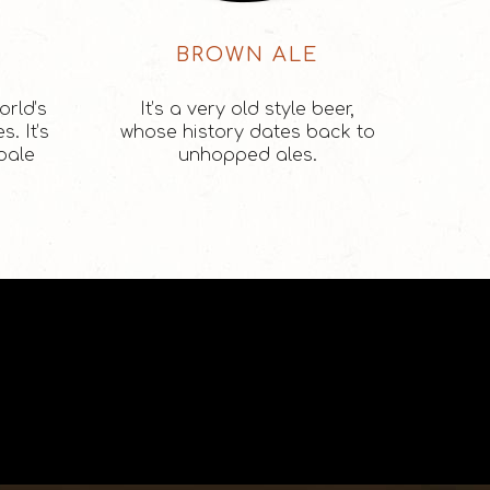
BROWN ALE
orld’s
It’s a very old style beer,
. It’s
whose history dates back to
pale
unhopped ales.