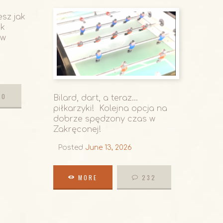
esz jak
ik
 w
10
Bilard, dart, a teraz…
piłkarzyki! Kolejna opcja na
dobrze spędzony czas w
10
Zakręconej!
Posted
June 13, 2026
MORE
232
MORE
232