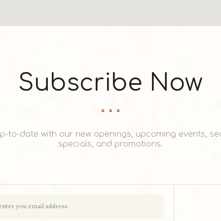
Subscribe Now
up-to-date with our new openings, upcoming events, se
specials, and promotions.