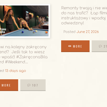
Remonty trwają i nie wi
do nas trafić? Łap film
instruktażowy i wpadaj
odwiedziny!
Posted
June 27, 2026
MORE
2
wi na kolejny zakręcony
nd? Jeśli tak to wiesz
e wpaść! #ZakręconaBila
MORE
2
rd #Weekend...
ted
13 days ago
MORE
107
MORE
107