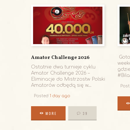
Amator Challenge 2026
Goto
weeke
Ostatnie dwa turnieje cyklu
gdzi
Amator Challenge 2026 –
#Bila
Eliminacje do Mistrzostw Polski
Amatorów odbędą się w...
Pos
Posted
1 day ago
MORE
39
MORE
39