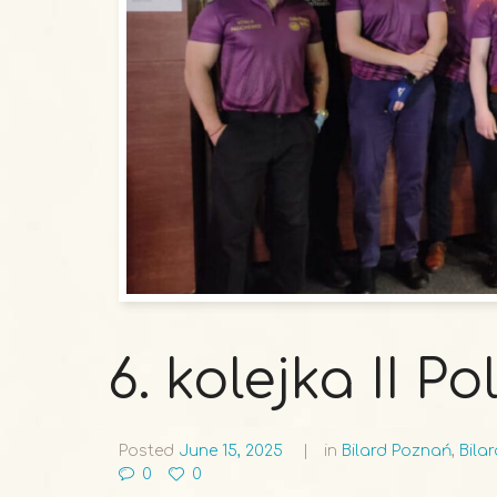
6. kolejka II P
Posted
June 15, 2025
in
Bilard Poznań
,
Bila
0
0