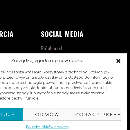
RCIA
SOCIAL MEDIA
Polub nas!
1:00
Zarządzaj zgodami plików cookie
ak najlepsze wrażenia, korzystamy z technologii, takich jak
 do przechowywania i/lub uzyskiwania dostępu do informacji o
goda na te technologie pozwoli nam przetwarzać dane, takie
e podczas przeglądania lub unikalne identyfikatory na tej
0
 wyrażenia zgody lub wycofanie zgody może niekorzystnie
które cechy i funkcje.
TUJĘ
ODMÓW
ZOBACZ PREFERE
Polityka plików cookies