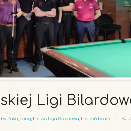
olskiej Ligi Bilardow
rd w Zakręconej
,
Polska Liga Bilardowa
,
Poznań bilard
7