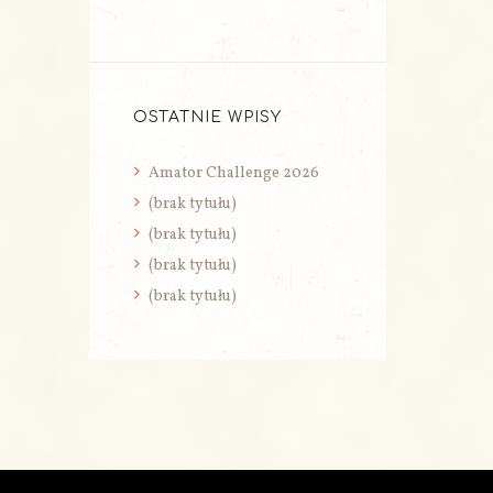
OSTATNIE WPISY
Amator Challenge 2026
(brak tytułu)
(brak tytułu)
(brak tytułu)
(brak tytułu)