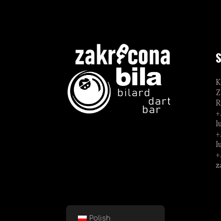
K
Z
R
+
l
+
l
+
z
Polish