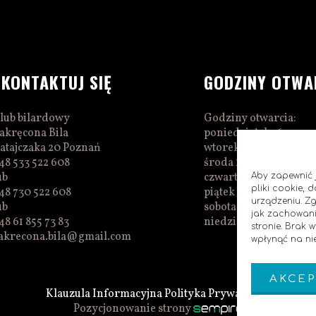
SKONTAKTUJ SIĘ
GODZINY OTWA
lub bilardowy
Godziny otwarcia:
akręcona Bila
poniedziałek 16:00–0
atajczaka 20 Poznań
wtorek 16:00–01:00
48 533 522 608
środa 16:00–01:00
ub
czwartek 15:00–01:00
Aby zapewnić j
pliki cookie,
48 730 522 608
piątek 15:00–02:00
urządzeniu. Z
ub
sobota 14:00–02:00
jak zachowani
48 61 855 73 83
niedziela 14:00–00:0
stronie. Brak
akrecona.bila@gmail.com
wpłynąć na nie
AKCEP
Klauzula Informacyjna
Polityka Prywatnosci
Pozycjonowanie strony