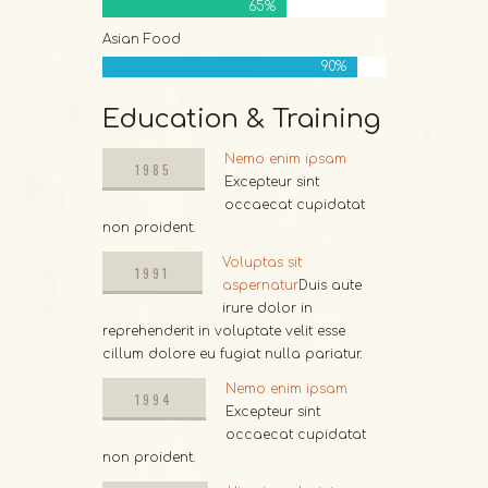
65%
Asian Food
90%
Education & Training
Nemo enim ipsam
1985
Excepteur sint
occaecat cupidatat
1985
non proident.
Voluptas sit
1991
aspernatur
Duis aute
irure dolor in
1991
reprehenderit in voluptate velit esse
cillum dolore eu fugiat nulla pariatur.
Nemo enim ipsam
1994
Excepteur sint
occaecat cupidatat
1994
non proident.