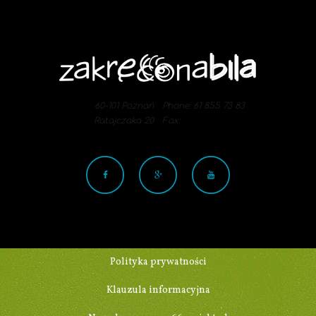
60-101 Poznań
Phone: 61 855 73 83
Ratajczaka 20
Fax:
Polityka prywatności
Klauzula informacyjna