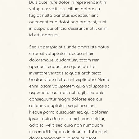
Duis aute irure dolor in reprehenderit in
voluptate velit esse cillum dolore eu
fugiat nulla pariatur. Excepteur sint
occaecat cupidatat non proident, sunt
in culpa qui officia deserunt mollit anim
id est laborum.
Sed ut perspiciatis unde omnis iste natus
error sit voluptatem accusantium
doloremque laudantium, totam rem
aperiam, eaque ipsa quae ab illo
inventore veritatis et quasi architecto
beatae vitae dicta sunt explicabo. Nemo
enim ipsam voluptatem quia voluptas sit
aspernatur aut odit aut fugit, sed quia
consequuntur magni dolores eos qui
ratione voluptatem sequi nesciunt.
Neque porro quisquam est, qui dolorem
ipsum quia dolor sit amet, consectetur,
adipisci velit, sed quia non numquam
eius modi tempora incidunt ut labore et
dolore magnam aliquam quaerat