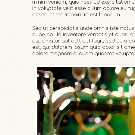
minim veniam, quis nostrud exercitation u
in voluptate velit esse cillum dolore eu fu
deserunt mollit anim id est laborum.
Sed ut perspiciatis unde omnis iste nat
quae ab illo inventore veritatis et quasi
aspernatur aut odit aut fugit, sed quia 
est, qui dolorem ipsum quia dolor sit ame
dolore magnam aliquam quaerat volupta