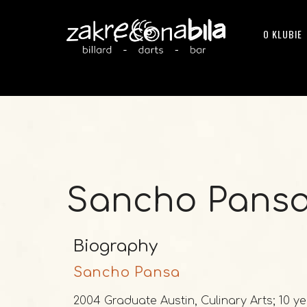
O KLUBIE
Sancho Pans
Biography
Sancho Pansa
2004 Graduate Austin, Culinary Arts; 10 ye