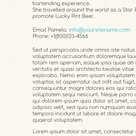
bartending experience.
She travelled around the world as a Star
promote Lucky Pint Beer.
Email Pamela:
info@yoursitename.com
Phone: +1(800)123-4566
Sed ut perspiciatis unde omnis iste natus 
voluptatem accusantium doloremque lau
totam rem aperiam, eaque ipsa quae ab il
veritatis et quasi architecto beatae vitae
explicabo. Nemo enim ipsam voluptatem
voluptas sit aspernatur aut odit aut fugit
consequuntur magni dolores eos qui rati
voluptatem sequi nesciunt. Neque porro 
qui dolorem ipsum quia dolor sit amet, co
adipisci velit, sed quia non numquam eiu
tempora incidunt ut labore et dolore m
quaerat voluptatem.
Lorem ipsum dolor sit amet, consectetur 