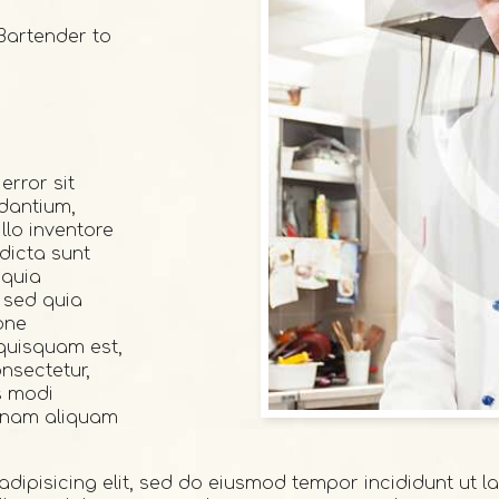
 Bartender to
error sit
dantium,
lo inventore
 dicta sunt
 quia
, sed quia
one
quisquam est,
nsectetur,
s modi
agnam aliquam
adipisicing elit, sed do eiusmod tempor incididunt ut 