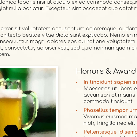
llamco laboris nisi ut aliquip ex ea commodo consequat
giat nulla pariatur. Excepteur sint occaecat cupidatat n
us error sit voluptatem accusantium doloremque laudan
 architecto beatae vitae dicta sunt explicabo. Nemo en
consequuntur magni dolores eos qui ratione voluptate
t, consectetur, adipisci velit, sed quia non numquam e
tem.
Honors & Award
In tincidunt sapien 
Maecenas ut libero eu
accumsan at mauris ve
commodo tincidunt.
Phasellus tempor urna 
Vivamus euismod maur
nibh, fringilla nec eli
Pellentesque id semp