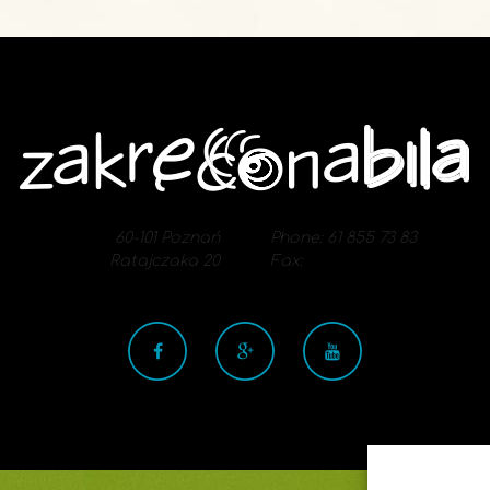
60-101 Poznań
Phone: 61 855 73 83
Ratajczaka 20
Fax: