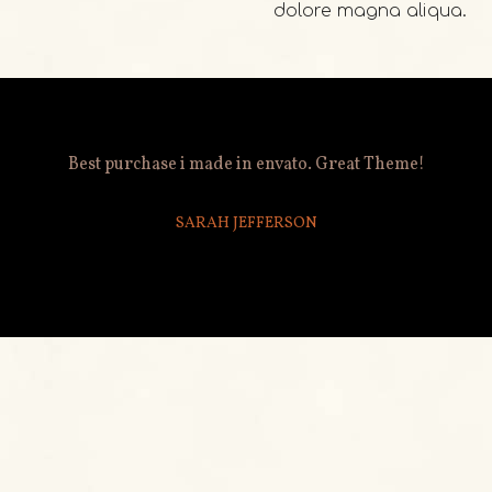
dolore magna aliqua.
2001
Best purchase i made in envato. Great Theme!
SARAH JEFFERSON