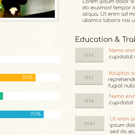
Lorem ipsum dolor sit
do eiusmod tempor in
aliqua. Ut enim ad mi
ullamco laboris nisi
Education & Tra
Nemo eni
1985
cupidatat 
1985
Voluptas s
85%
1991
reprehender
fugiat null
1991
Nemo eni
1994
cupidatat 
90%
1994
Ut enim a
2001
ipsum dolo
sed do ei