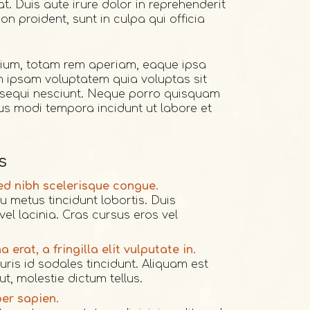
. Duis aute irure dolor in reprehenderit
on proident, sunt in culpa qui officia
tium, totam rem aperiam, eaque ipsa
im ipsam voluptatem quia voluptas sit
m sequi nesciunt. Neque porro quisquam
ius modi tempora incidunt ut labore et
s
sed nibh scelerisque congue.
 metus tincidunt lobortis. Duis
l lacinia. Cras cursus eros vel
erat, a fringilla elit vulputate in.
is id sodales tincidunt. Aliquam est
t ut, molestie dictum tellus.
er sapien.