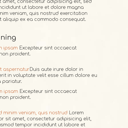
 amet, consectetur adipisicing elit, sed
cididunt ut labore et dolore magna
nim veniam, quis nostrud exercitation
 ut aliquip ex ea commodo consequat.
ining
m ipsam
Excepteur sint occaecat
non proident.
it aspernatur
Duis aute irure dolor in
it in voluptate velit esse cillum dolore eu
a pariatur.
m ipsam
Excepteur sint occaecat
non proident.
d minim veniam, quis nostrud
Lorem
r sit amet, consectetur adipisicing elit,
usmod tempor incididunt ut labore et