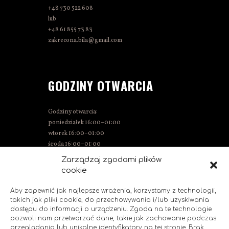
+48 730 522 608
lub
+48 61 855 73 83
zakrecona.bila@gmail.com
GODZINY OTWARCIA
Godziny otwarcia:
poniedziałek 16:00–01:00
wtorek 16:00–01:00
środa 16:00–01:00
czwartek 15:00–01:00
Zarządzaj zgodami plików
piątek 15:00–02:00
cookie
sobota 14:00–02:00
niedziela 14:00–00:00
Aby zapewnić jak najlepsze wrażenia, korzystamy z technologii,
takich jak pliki cookie, do przechowywania i/lub uzyskiwania
dostępu do informacji o urządzeniu. Zgoda na te technologie
pozwoli nam przetwarzać dane, takie jak zachowanie podczas
przeglądania lub unikalne identyfikatory na tej stronie. Brak