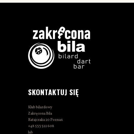
SKONTAKTUJ SIĘ
Klub bilardowy
Zakręcona Bila
Ratajczaka 20 Poznań
+48 533 522 608
lub