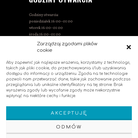
Godziny otwarcia:
poniedziałek 16:00–01:00
wtorek 16:00–01:00
środa 16:00–01:00
czwartek 15:00–01:00
Zarządzaj zgodami plików
piątek 15:00–02:00
cookie
sobota 14:00–02:00
niedziela 14:00–00:00
Aby zapewnić jak najlepsze wrażenia, korzystamy z technologii,
takich jak pliki cookie, do przechowywania i/lub uzyskiwania
dostępu do informacji o urządzeniu. Zgoda na te technologie
pozwoli nam przetwarzać dane, takie jak zachowanie podczas
SOCIAL MEDIA
przeglądania lub unikalne identyfikatory na tej stronie. Brak
wyrażenia zgody lub wycofanie zgody może niekorzystnie
wpłynąć na niektóre cechy i funkcje.
Polub nas!
AKCEPTUJĘ
ODMÓW