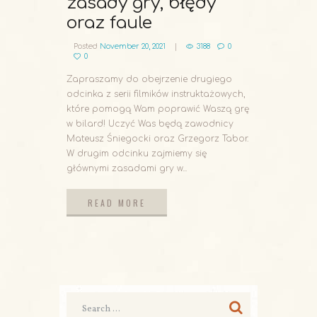
zasady gry, błędy
oraz faule
Posted
November 20, 2021
3188
0
0
Zapraszamy do obejrzenie drugiego
odcinka z serii filmików instruktażowych,
które pomogą Wam poprawić Waszą grę
w bilard! Uczyć Was będą zawodnicy
Mateusz Śniegocki oraz Grzegorz Tabor.
W drugim odcinku zajmiemy się
głównymi zasadami gry w...
READ MORE
READ MORE