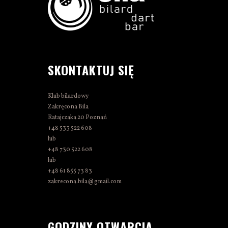
SKONTAKTUJ SIĘ
Klub bilardowy
Zakręcona Bila
Ratajczaka 20 Poznań
+48 533 522 608
lub
+48 730 522 608
lub
+48 61 855 73 83
zakrecona.bila@gmail.com
GODZINY OTWARCIA