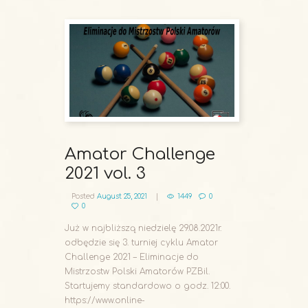
Amator Challenge
2021 vol. 3
Posted
August 25, 2021
1449
0
0
Już w najbliższą niedzielę 29.08.2021r.
odbędzie się 3. turniej cyklu Amator
Challenge 2021 – Eliminacje do
Mistrzostw Polski Amatorów PZBil.
Startujemy standardowo o godz. 12:00.
https://www.online-