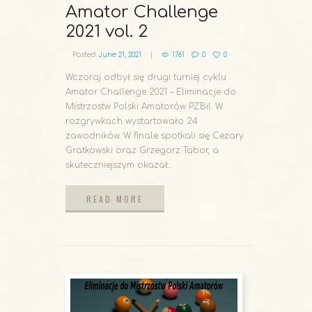
Amator Challenge
2021 vol. 2
Posted
June 21, 2021
1761
0
0
Wczoraj odbył się drugi turniej cyklu
Amator Challenge 2021 – Eliminacje do
Mistrzostw Polski Amatorów PZBil. W
rozgrywkach wystartowało 24
zawodników. W finale spotkali się Cezary
Gratkowski oraz Grzegorz Tabor, a
skuteczniejszym okazał...
READ MORE
READ MORE