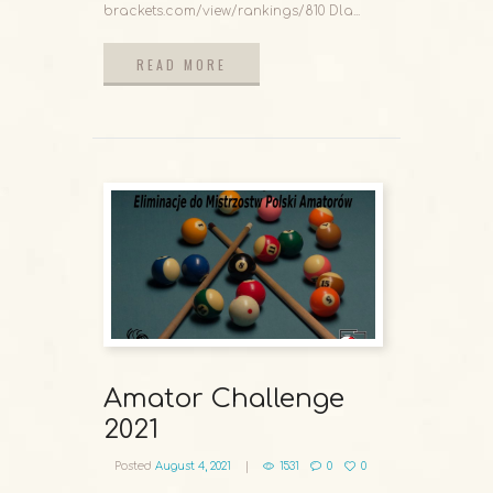
brackets.com/view/rankings/810 Dla...
READ MORE
READ MORE
Amator Challenge
2021
Posted
August 4, 2021
1531
0
0