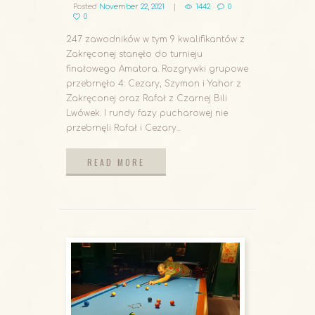
Posted
November 22, 2021
1442
0
0
247 zawodników w tym 9 kwalifikantów z
Zakręconej stanęło do turnieju
finałowego Amatora. Rozgrywki grupowe
przebrnęło 4: Cezary, Szymon i Yahor z
Zakręconej oraz Rafał z Czarnej Bili
Lwówek. I rundy fazy pucharowej nie
przebrnęli Rafał i Cezary...
READ MORE
READ MORE