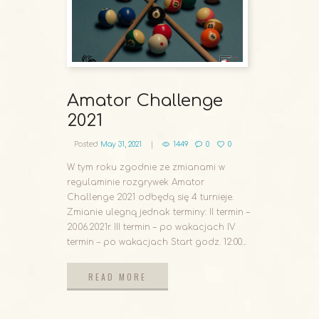
Amator Challenge
2021
Posted
May 31, 2021
1449
0
0
W tym roku zgodnie ze zmianami w
regulaminie rozgrywek Amator
Challenge 2021 odbędą się 4 turnieje.
Zmianie ulegną jednak terminy: II termin –
20.06.2021r. III termin – po wakacjach IV
termin – po wakacjach Start godz. 12:00...
READ MORE
READ MORE