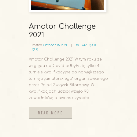
Amator Challenge
2021
Posted
October 15, 2021
1742
0
0
Amator Challenge 2021 W tym roku ze
względu na Covid odbyły się tylko 4
turnieje kwalifikacyjne do największego
turnieju „amatorskiego” organizowanego
przez Polski Związek Bilardowy. W
kwalifikacjach udział wzięło 93
zawodników, a awans uzyskało...
READ MORE
READ MORE