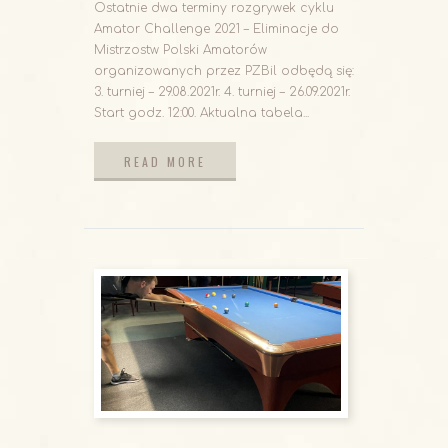
Ostatnie dwa terminy rozgrywek cyklu
Amator Challenge 2021 – Eliminacje do
Mistrzostw Polski Amatorów
organizowanych przez PZBil odbędą się:
3. turniej – 29.08.2021r. 4. turniej – 26.09.2021r.
Start godz. 12:00. Aktualna tabela...
READ MORE
READ MORE