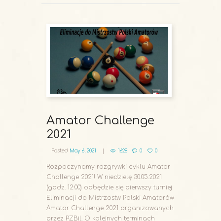
Amator Challenge
2021
Posted
May 6, 2021
1628
0
0
Rozpoczynamy rozgrywki cyklu Amator
Challenge 2021! W niedzielę 30.05.2021
(godz. 12:00) odbędzie się pierwszy turniej
Eliminacji do Mistrzostw Polski Amatorów
Amator Challenge 2021 organizowanych
przez PZBil. O kolejnych terminach