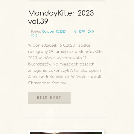
MondayKiller 2023
vol.39
Posted
October 17, 2023
1279
0
0
W poniedziałek 16.10.2023 r. został
rozegrany 39. turniej cyklu MondayKiller
2023, w którym wystartowało 17
bilardzistów. Na miejscach trzecich
zmagania zakończyli Artur Skorupski i
Aliaksandr Kantsiaruk. W finale zagrali
Christopher Kaminski...
READ MORE
READ MORE