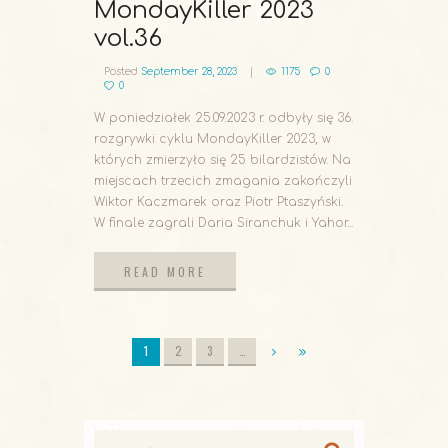
MondayKiller 2023
vol.36
Posted
September 28, 2023
1175
0
0
W poniedziałek 25.09.2023 r. odbyły się 36.
rozgrywki cyklu MondayKiller 2023, w
których zmierzyło się 25 bilardzistów. Na
miejscach trzecich zmagania zakończyli
Wiktor Kaczmarek oraz Piotr Ptaszyński.
W finale zagrali Daria Siranchuk i Yahor...
READ MORE
READ MORE
1
2
3
…