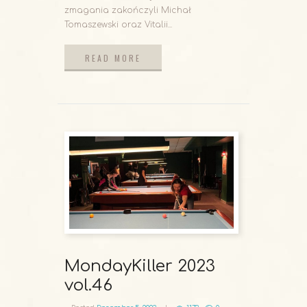
zmagania zakończyli Michał
Tomaszewski oraz Vitalii...
READ MORE
READ MORE
MondayKiller 2023
vol.46