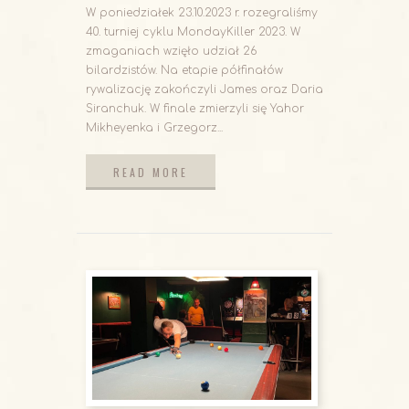
W poniedziałek 23.10.2023 r. rozegraliśmy
40. turniej cyklu MondayKiller 2023. W
zmaganiach wzięło udział 26
bilardzistów. Na etapie półfinałów
rywalizację zakończyli James oraz Daria
Siranchuk. W finale zmierzyli się Yahor
Mikheyenka i Grzegorz...
READ MORE
READ MORE