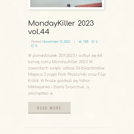
MondayKiller 2023
vol.44
Posted
November 21, 2023
1105
0
0
W poniedziałek 20.11.2023 r. odbył się 44.
turniej cyklu MondayKiller 2023. W
zawodach wzięło udział 26 bilardzistów.
Miejsca 3 zajęli Piotr Ptaszyński oraz Filip
Królik. W finale spotkali się Yahor
Mikheyenka i Daria Siranchuk, a
zwycięstwo w...
READ MORE
READ MORE