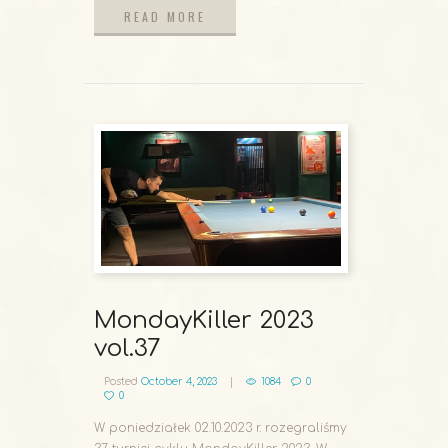
READ MORE
READ MORE
MondayKiller 2023
vol.37
Posted
October 4, 2023
1084
0
0
W poniedziałek 02.10.2023 r. rozegraliśmy