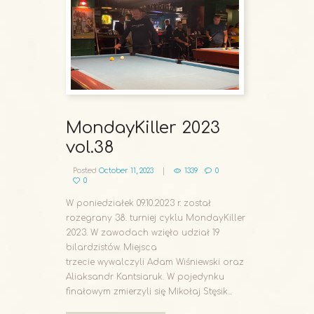
MondayKiller 2023
vol.38
Posted
October 11, 2023
1339
0
0
W poniedziałek 09.10.2023 r. został
rozegrany 38. turniej cyklu MondayKiller
2023. W zawodach wzięło udział 19
bilardzistów. Miejsca
trzecie wywalczyli Adam Wiśniewski oraz
Aliaksandr Kantsiaruk. W pojedynku
finałowym zmierzyli się Mikołaj Stęsik...