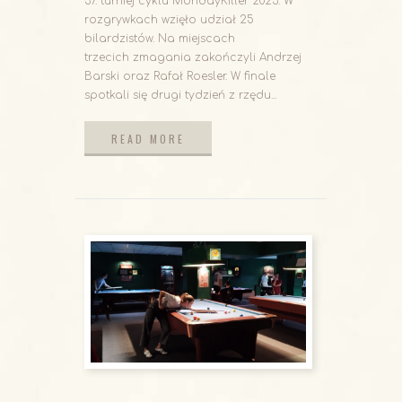
37. turniej cyklu MondayKiller 2023. W
rozgrywkach wzięło udział 25
bilardzistów. Na miejscach
trzecich zmagania zakończyli Andrzej
Barski oraz Rafał Roesler. W finale
spotkali się drugi tydzień z rzędu...
READ MORE
READ MORE