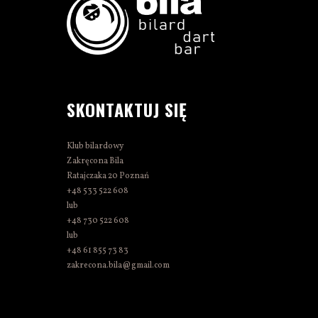
SKONTAKTUJ SIĘ
Klub bilardowy
Zakręcona Bila
Ratajczaka 20 Poznań
+48 533 522 608
lub
+48 730 522 608
lub
+48 61 855 73 83
zakrecona.bila@gmail.com