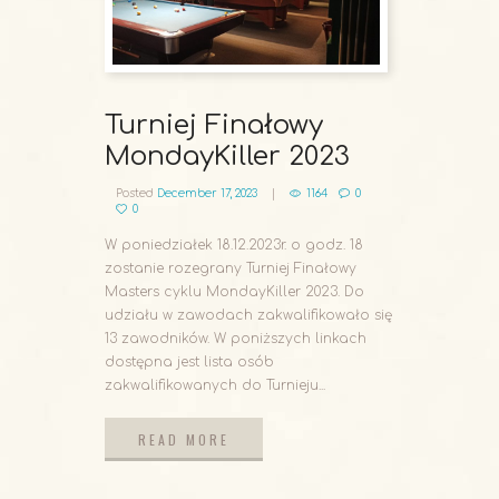
Turniej Finałowy
MondayKiller 2023
Posted
December 17, 2023
1164
0
0
W poniedziałek 18.12.2023r. o godz. 18
zostanie rozegrany Turniej Finałowy
Masters cyklu MondayKiller 2023. Do
udziału w zawodach zakwalifikowało się
13 zawodników. W poniższych linkach
dostępna jest lista osób
zakwalifikowanych do Turnieju...
READ MORE
READ MORE