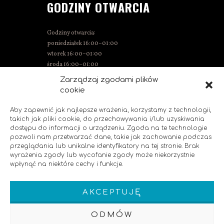
GODZINY OTWARCIA
Godziny otwarcia:
poniedziałek 16:00–01:00
wtorek 16:00–01:00
środa 16:00–01:00
czwartek 15:00–01:00
Zarządzaj zgodami plików
piątek 15:00–02:00
cookie
sobota 14:00–02:00
niedziela 14:00–00:00
Aby zapewnić jak najlepsze wrażenia, korzystamy z technologii,
takich jak pliki cookie, do przechowywania i/lub uzyskiwania
dostępu do informacji o urządzeniu. Zgoda na te technologie
pozwoli nam przetwarzać dane, takie jak zachowanie podczas
SOCIAL MEDIA
przeglądania lub unikalne identyfikatory na tej stronie. Brak
wyrażenia zgody lub wycofanie zgody może niekorzystnie
wpłynąć na niektóre cechy i funkcje.
Polub nas!
AKCEPTUJĘ
ODMÓW