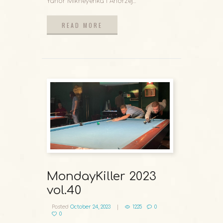
Yahor Mikheyenka i Andrzej...
READ MORE
READ MORE
MondayKiller 2023
vol.40
Posted
October 24, 2023
1225
0
0