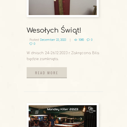
Wesołych Świąt!
Posted
December 23, 2023
1085
0
0
W dniach 24-26.12.2023 r. Zakręcona Bila
będzie zamknięta.
READ MORE
READ MORE