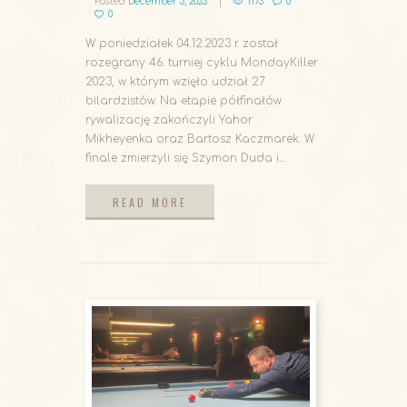
Posted
December 5, 2023
1173
0
0
W poniedziałek 04.12.2023 r. został
rozegrany 46. turniej cyklu MondayKiller
2023, w którym wzięło udział 27
bilardzistów. Na etapie półfinałów
rywalizację zakończyli Yahor
Mikheyenka oraz Bartosz Kaczmarek. W
finale zmierzyli się Szymon Duda i...
READ MORE
READ MORE