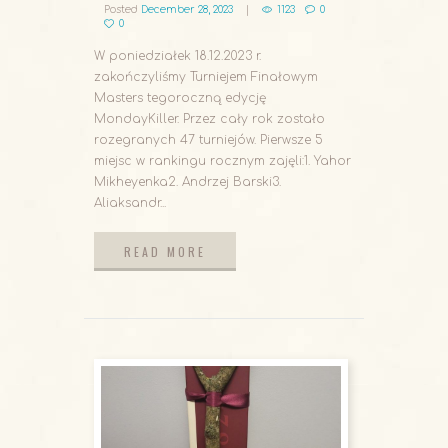
Posted
December 28, 2023
1123
0
0
W poniedziałek 18.12.2023 r.
zakończyliśmy Turniejem Finałowym
Masters tegoroczną edycję
MondayKiller. Przez cały rok zostało
rozegranych 47 turniejów. Pierwsze 5
miejsc w rankingu rocznym zajęli:1. Yahor
Mikheyenka2. Andrzej Barski3.
Aliaksandr...
READ MORE
READ MORE