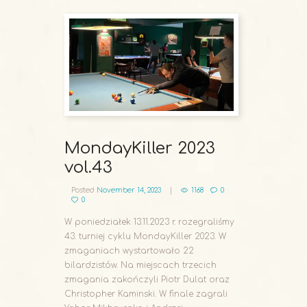
MondayKiller 2023
vol.43
Posted
November 14, 2023
1168
0
0
W poniedziałek 13.11.2023 r. rozegraliśmy
43. turniej cyklu MondayKiller 2023. W
zmaganiach wystartowało 22
bilardzistów. Na miejscach trzecich
zmagania zakończyli Piotr Dulat oraz
Christopher Kaminski. W finale zagrali