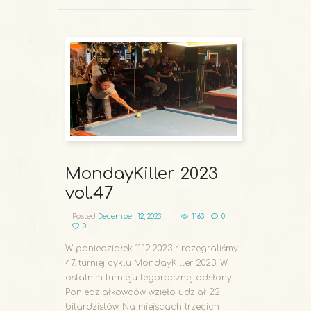
MondayKiller 2023
vol.47
Posted
December 12, 2023
1163
0
0
W poniedziałek 11.12.2023 r. rozegraliśmy
47. turniej cyklu MondayKiller 2023. W
ostatnim turnieju tegorocznej odsłony
Poniedziałkowców wzięło udział 22
bilardzistów. Na miejscach trzecich