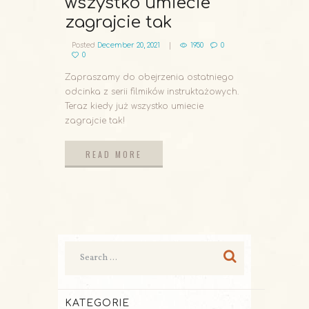
wszystko umiecie
zagrajcie tak
Posted
December 20, 2021
1950
0
0
Zapraszamy do obejrzenia ostatniego
odcinka z serii filmików instruktażowych.
Teraz kiedy już wszystko umiecie
zagrajcie tak!
READ MORE
READ MORE
KATEGORIE