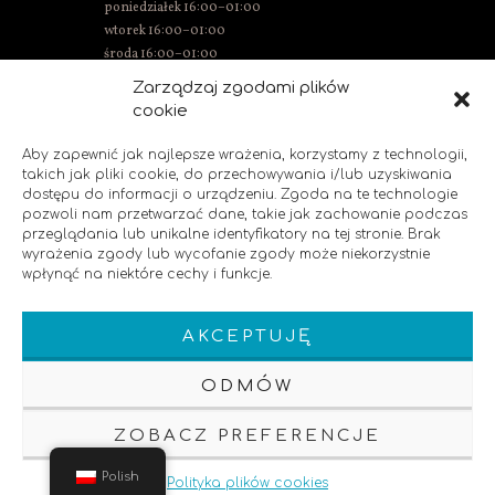
poniedziałek 16:00–01:00
wtorek 16:00–01:00
środa 16:00–01:00
czwartek 15:00–01:00
Zarządzaj zgodami plików
piątek 15:00–02:00
cookie
sobota 14:00–02:00
niedziela 14:00–00:00
Aby zapewnić jak najlepsze wrażenia, korzystamy z technologii,
takich jak pliki cookie, do przechowywania i/lub uzyskiwania
dostępu do informacji o urządzeniu. Zgoda na te technologie
pozwoli nam przetwarzać dane, takie jak zachowanie podczas
SOCIAL MEDIA
przeglądania lub unikalne identyfikatory na tej stronie. Brak
wyrażenia zgody lub wycofanie zgody może niekorzystnie
wpłynąć na niektóre cechy i funkcje.
Polub nas!
AKCEPTUJĘ
ODMÓW
ZOBACZ PREFERENCJE
Klauzula Informacyjna
Polityka Prywatnosci
Pozycjonowanie strony
Polish
Polityka plików cookies