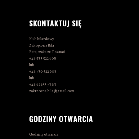
SKONTAKTUJ SIĘ
Klub bilardowy
Zakręcona Bila
Ratajczaka 20 Poznań
+48 533 522 608
lub
+48 730 522 608
lub
+48 61 855 73 83
zakrecona.bila@gmail.com
GODZINY OTWARCIA
Godziny otwarcia: