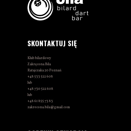
SKONTAKTUJ SIĘ
Klub bilardowy
Zakręcona Bila
Ratajczaka 20 Poznań
+48 533 522 608
lub
+48 730 522 608
lub
+48 61 855 73 83
zakrecona.bila@gmail.com