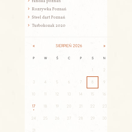
randka poznań
Rozrywka Poznań
Steel dart Poznań
Turbokozak 2020
SIERPIEŃ
2026
P
W
Ś
C
P
S
N
1
2
3
4
5
6
7
8
9
10
11
12
13
14
15
16
17
18
19
20
21
22
23
24
25
26
27
28
29
30
31