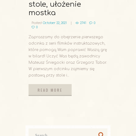
stole, ułożenie
mostka
Posted
October 22, 2021
2741
0
0
Zapraszamy do obejrzenie pierwszego
odcinka z serii filmików instruktażowych,
które pomogą Wam poprawić Waszą grę
w bilard! Uczyć Was będą zawodnicy
Mateusz Śniegocki oraz Grzegorz Tabor.
W pierwszym odcinku zajmiemy się
postawą przy stole i...
READ MORE
READ MORE