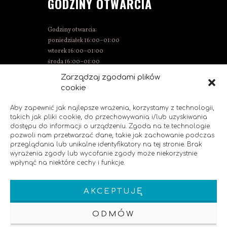
GODZINY OTWARCIA
Godziny otwarcia:
poniedziałek 16:00–01:00
wtorek 16:00–01:00
środa 16:00–01:00
czwartek 15:00–01:00
Zarządzaj zgodami plików
piątek 15:00–02:00
cookie
sobota 14:00–02:00
niedziela 14:00–00:00
Aby zapewnić jak najlepsze wrażenia, korzystamy z technologii,
takich jak pliki cookie, do przechowywania i/lub uzyskiwania
dostępu do informacji o urządzeniu. Zgoda na te technologie
pozwoli nam przetwarzać dane, takie jak zachowanie podczas
SOCIAL MEDIA
przeglądania lub unikalne identyfikatory na tej stronie. Brak
wyrażenia zgody lub wycofanie zgody może niekorzystnie
wpłynąć na niektóre cechy i funkcje.
Polub nas!
AKCEPTUJĘ
ODMÓW