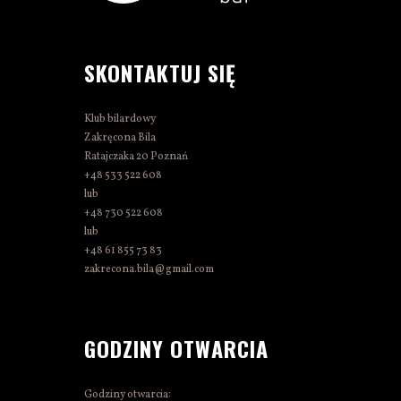
SKONTAKTUJ SIĘ
Klub bilardowy
Zakręcona Bila
Ratajczaka 20 Poznań
+48 533 522 608
lub
+48 730 522 608
lub
+48 61 855 73 83
zakrecona.bila@gmail.com
GODZINY OTWARCIA
Godziny otwarcia: