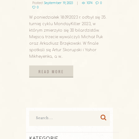
Posted
September 19, 2023
1074
0
0
W poniedziałek 18.09.2023 r. odbył się 35.
turniej cyklu MondayKiller 2023, w
którym zmierzyło się 30 bilardzistów.
Miejsca trzecie wywalczyli Michał Puk
oraz Arkadiusz Brzękowski. W finale
spotkali się Artur Skorupski i Yahor
Mikheyenka, a w...
READ MORE
READ MORE
KATEGORIE