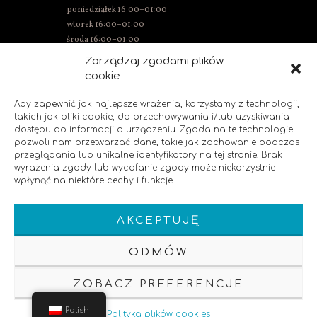
poniedziałek 16:00–01:00
wtorek 16:00–01:00
środa 16:00–01:00
czwartek 15:00–01:00
Zarządzaj zgodami plików
piątek 15:00–02:00
cookie
sobota 14:00–02:00
niedziela 14:00–00:00
Aby zapewnić jak najlepsze wrażenia, korzystamy z technologii,
takich jak pliki cookie, do przechowywania i/lub uzyskiwania
dostępu do informacji o urządzeniu. Zgoda na te technologie
pozwoli nam przetwarzać dane, takie jak zachowanie podczas
SOCIAL MEDIA
przeglądania lub unikalne identyfikatory na tej stronie. Brak
wyrażenia zgody lub wycofanie zgody może niekorzystnie
wpłynąć na niektóre cechy i funkcje.
Polub nas!
AKCEPTUJĘ
ODMÓW
ZOBACZ PREFERENCJE
Klauzula Informacyjna
Polityka Prywatnosci
Pozycjonowanie strony
Polish
Polityka plików cookies