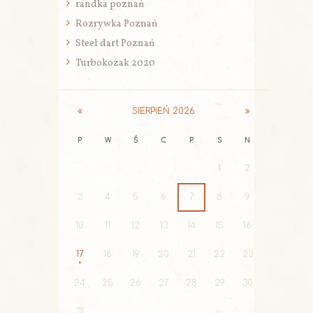
randka poznań
Rozrywka Poznań
Steel dart Poznań
Turbokozak 2020
SIERPIEŃ
2026
P
W
Ś
C
P
S
N
1
2
3
4
5
6
7
8
9
10
11
12
13
14
15
16
17
18
19
20
21
22
23
24
25
26
27
28
29
30
31