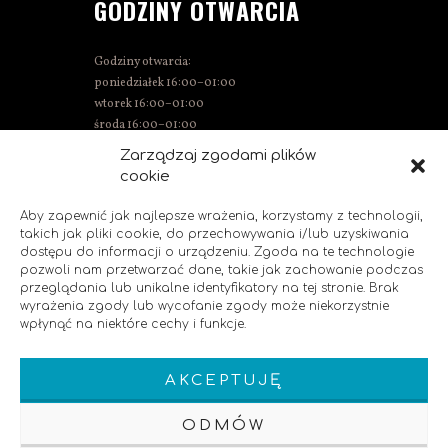
GODZINY OTWARCIA
Godziny otwarcia:
poniedziałek 16:00–01:00
wtorek 16:00–01:00
środa 16:00–01:00
czwartek 15:00–01:00
Zarządzaj zgodami plików
piątek 15:00–02:00
cookie
sobota 14:00–02:00
niedziela 14:00–00:00
Aby zapewnić jak najlepsze wrażenia, korzystamy z technologii,
takich jak pliki cookie, do przechowywania i/lub uzyskiwania
dostępu do informacji o urządzeniu. Zgoda na te technologie
pozwoli nam przetwarzać dane, takie jak zachowanie podczas
SOCIAL MEDIA
przeglądania lub unikalne identyfikatory na tej stronie. Brak
wyrażenia zgody lub wycofanie zgody może niekorzystnie
wpłynąć na niektóre cechy i funkcje.
Polub nas!
AKCEPTUJĘ
ODMÓW