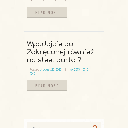
READ MORE
READ MORE
Wpadajcie do
Zakręconej również
na steel darta ?
Posted
August 28, 2025
2373
0
0
READ MORE
READ MORE