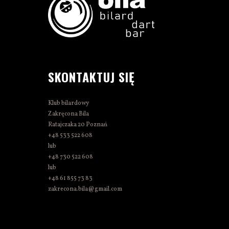
SKONTAKTUJ SIĘ
Klub bilardowy
Zakręcona Bila
Ratajczaka 20 Poznań
+48 533 522 608
lub
+48 730 522 608
lub
+48 61 855 73 83
zakrecona.bila@gmail.com