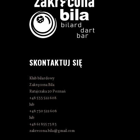
SKONTAKTUJ SIĘ
Klub bilardowy
Zakręcona Bila
Ratajczaka 20 Poznań
+48 533 522 608
lub
+48 730 522 608
lub
+48 61 855 73 83
zakrecona.bila@gmail.com