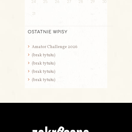
24
25
26
27
28
29
30
31
OSTATNIE WPISY
Amator Challenge 2026
(brak tytułu)
(brak tytułu)
(brak tytułu)
(brak tytułu)