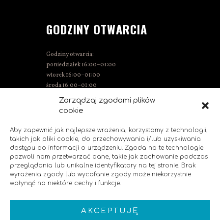
GODZINY OTWARCIA
Godziny otwarcia:
poniedziałek 16:00–01:00
wtorek 16:00–01:00
środa 16:00–01:00
czwartek 15:00–01:00
Zarządzaj zgodami plików
piątek 15:00–02:00
cookie
sobota 14:00–02:00
niedziela 14:00–00:00
Aby zapewnić jak najlepsze wrażenia, korzystamy z technologii,
takich jak pliki cookie, do przechowywania i/lub uzyskiwania
dostępu do informacji o urządzeniu. Zgoda na te technologie
pozwoli nam przetwarzać dane, takie jak zachowanie podczas
SOCIAL MEDIA
przeglądania lub unikalne identyfikatory na tej stronie. Brak
wyrażenia zgody lub wycofanie zgody może niekorzystnie
wpłynąć na niektóre cechy i funkcje.
Polub nas!
AKCEPTUJĘ