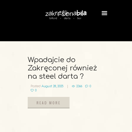
Wpadajcie do
Zakręconej również
na steel darta ?
Posted
August 28, 2025
2366
0
0
READ MORE
READ MORE