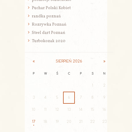
Puchar Polski Kobiet
randka poznań
Rozrywka Poznań
Steel dart Poznań
Turbokozak 2020
SIERPIEŃ
2026
P
W
Ś
C
P
S
N
1
2
3
4
5
6
7
8
9
10
11
12
13
14
15
16
17
18
19
20
21
22
23