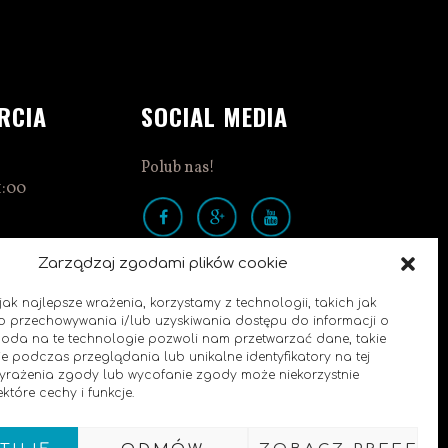
RCIA
SOCIAL MEDIA
Polub nas!
1:00
Zarządzaj zgodami plików cookie
ak najlepsze wrażenia, korzystamy z technologii, takich jak
0
 do przechowywania i/lub uzyskiwania dostępu do informacji o
goda na te technologie pozwoli nam przetwarzać dane, takie
e podczas przeglądania lub unikalne identyfikatory na tej
 wyrażenia zgody lub wycofanie zgody może niekorzystnie
które cechy i funkcje.