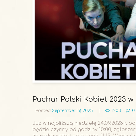
Puchar Polski Kobiet 2023 w
Posted
September 19, 2023
1200
0
Już w najbliższą niedzielę 24.09.2023 r. o
będzie czynny od godziny 10:00, zgłosze
zawody wystartują o godz. 11:15. Wyniki śle