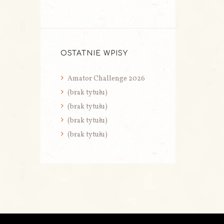
OSTATNIE WPISY
Amator Challenge 2026
(brak tytułu)
(brak tytułu)
(brak tytułu)
(brak tytułu)