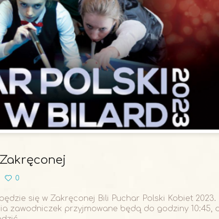
 Zakręconej
0
dbędzie się w Zakręconej Bili Puchar Polski Kobiet 2023.
nia zawodniczek przyjmowane będą do godziny 10:45, 
dzić...