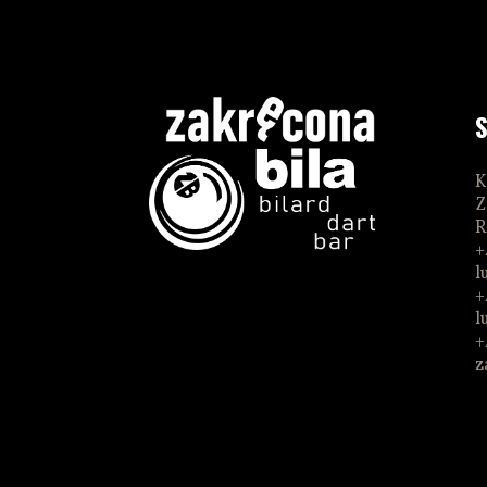
K
Z
R
+
l
+
l
+
z