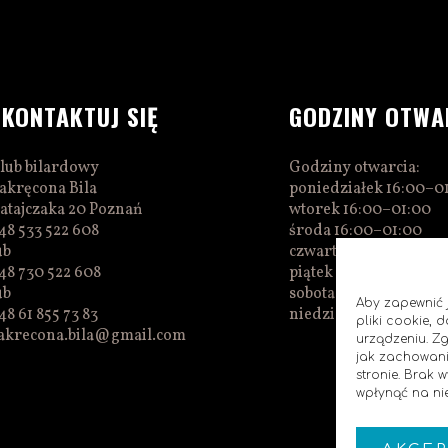
SKONTAKTUJ SIĘ
GODZINY OTWA
lub bilardowy
Godziny otwarcia:
akręcona Bila
poniedziałek 16:00–0
atajczaka 20 Poznań
wtorek 16:00–01:00
48 533 522 608
środa 16:00–01:00
ub
czwartek 15:00–01:00
48 730 522 608
piątek 15:00–02:00
ub
sobota 14:00–02:00
Aby zapewnić j
48 61 855 73 83
niedziela 14:00–00:0
pliki cookie,
akrecona.bila@gmail.com
urządzeniu. Z
jak zachowani
stronie. Brak
wpłynąć na nie