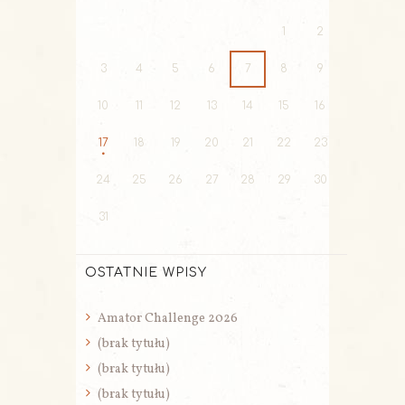
1
2
3
4
5
6
7
8
9
10
11
12
13
14
15
16
17
18
19
20
21
22
23
24
25
26
27
28
29
30
31
OSTATNIE WPISY
Amator Challenge 2026
(brak tytułu)
(brak tytułu)
(brak tytułu)