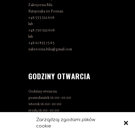
Zakręcona Bila
Ratajczaka 20 Poznań
+48 533 522 608
lub
+48 730 522 608
lub
+48 61 855 73 83
zakrecona.bila@gmail.com
GODZINY OTWARCIA
Godziny otwarcia:
poniedziałek 16:00–01:00
wtorek 16:00–01:00
środa 16:00–01:00
czwartek 15:00–01:00
Zarządzaj zgodami plików
piątek 15:00–02:00
cookie
sobota 14:00–02:00