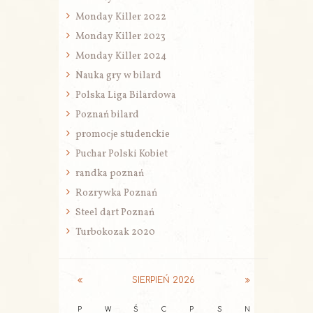
Monday Killer 2022
Monday Killer 2023
Monday Killer 2024
Nauka gry w bilard
Polska Liga Bilardowa
Poznań bilard
promocje studenckie
Puchar Polski Kobiet
randka poznań
Rozrywka Poznań
Steel dart Poznań
Turbokozak 2020
SIERPIEŃ
2026
P
W
Ś
C
P
S
N