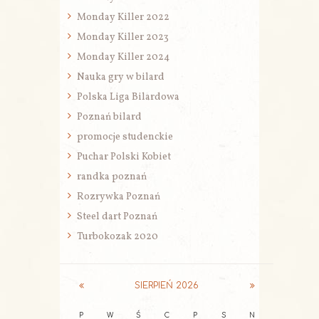
Monday Killer 2022
Monday Killer 2023
Monday Killer 2024
Nauka gry w bilard
Polska Liga Bilardowa
Poznań bilard
promocje studenckie
Puchar Polski Kobiet
randka poznań
Rozrywka Poznań
Steel dart Poznań
Turbokozak 2020
SIERPIEŃ
2026
P
W
Ś
C
P
S
N