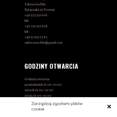
Zakręcona Bila
Ratajczaka 20 Poznań
+48 533 522 608
lub
+48 730 522 608
lub
+48 61 855 73 83
zakrecona.bila@gmail.com
GODZINY OTWARCIA
Godziny otwarcia:
poniedziałek 16:00–01:00
wtorek 16:00–01:00
środa 16:00–01:00
czwartek 15:00–01:00
Zarządzaj zgodami plików
piątek 15:00–02:00
cookie
sobota 14:00–02:00