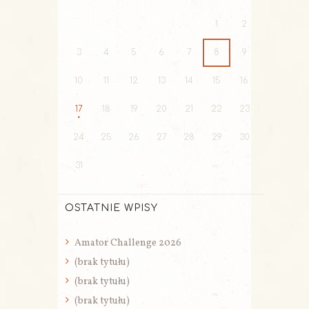
1
2
3
4
5
6
7
8
9
10
11
12
13
14
15
16
17
18
19
20
21
22
23
24
25
26
27
28
29
30
31
OSTATNIE WPISY
Amator Challenge 2026
(brak tytułu)
(brak tytułu)
(brak tytułu)