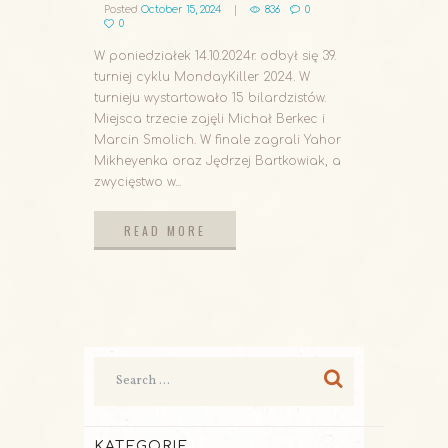
Posted
October 15, 2024
836
0
0
W poniedziałek 14.10.2024r. odbył się 39.
turniej cyklu MondayKiller 2024. W
turnieju wystartowało 15 bilardzistów.
Miejsca trzecie zajęli Michał Berkec i
Marcin Smolich. W finale zagrali Yahor
Mikheyenka oraz Jędrzej Bartkowiak, a
zwycięstwo w...
READ MORE
READ MORE
KATEGORIE