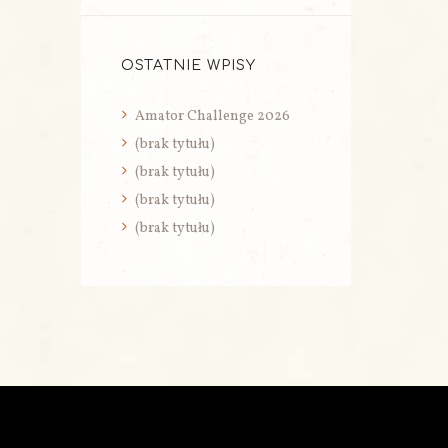
OSTATNIE WPISY
Amator Challenge 2026
(brak tytułu)
(brak tytułu)
(brak tytułu)
(brak tytułu)