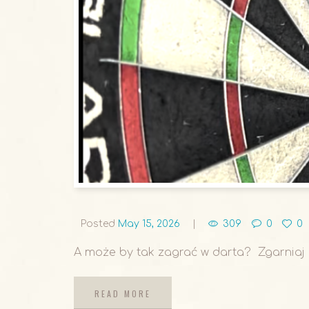
Posted
May 15, 2026
309
0
0
A może by tak zagrać w darta? Zgarniaj n
READ MORE