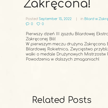
Zakręcona!
Posted
September 15, 2022
in
Bilard w Zakr
0
0
Pierwszy dzień III zjazdu Bilardowej Ekst
Zakręconej Bili!
W pierwszym meczu drużyna Zakręcona B
Bilardowej Rokietnica. Zwycięstwo przybli
walki o medale Drużynowych Mistrzostw P
Powodzenia w dalszych zmaganiach!
Related Posts