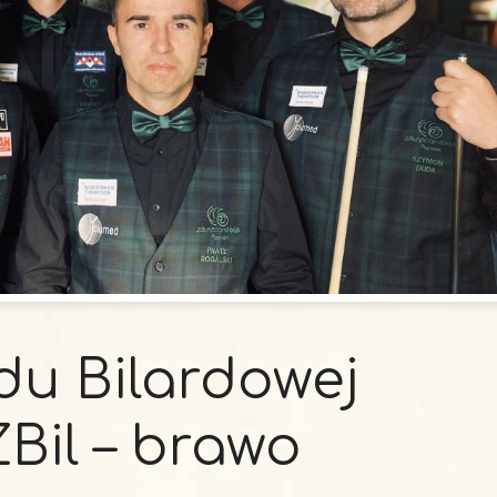
azdu Bilardowej
Bil – brawo