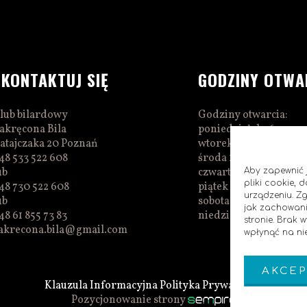
SKONTAKTUJ SIĘ
GODZINY OTWA
lub bilardowy
Godziny otwarcia:
akręcona Bila
poniedziałek 16:00–0
atajczaka 20 Poznań
wtorek 16:00–01:00
48 533 522 608
środa 16:00–01:00
ub
czwartek 15:00–01:00
Aby zapewnić j
pliki cookie,
48 730 522 608
piątek 15:00–02:00
urządzeniu. Z
ub
sobota 14:00–02:00
jak zachowani
48 61 855 73 83
niedziela 14:00–00:0
stronie. Brak
akrecona.bila@gmail.com
wpłynąć na nie
AKCEP
Klauzula Informacyjna
Polityka Prywatnosci
Pozycjonowanie strony