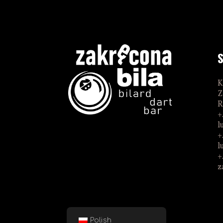
K
Z
R
+
l
+
l
+
z
Polish