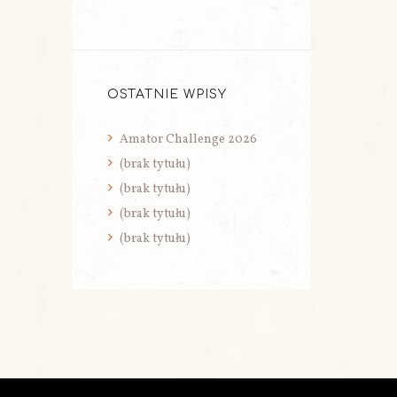
OSTATNIE WPISY
Amator Challenge 2026
(brak tytułu)
(brak tytułu)
(brak tytułu)
(brak tytułu)