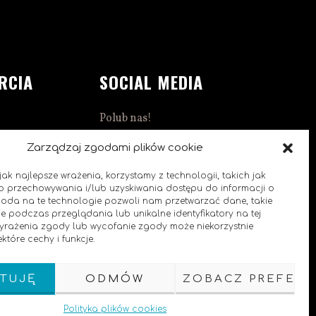
RCIA
SOCIAL MEDIA
Polub nas!
1:00
Zarządzaj zgodami plików cookie
ak najlepsze wrażenia, korzystamy z technologii, takich jak
 do przechowywania i/lub uzyskiwania dostępu do informacji o
goda na te technologie pozwoli nam przetwarzać dane, takie
e podczas przeglądania lub unikalne identyfikatory na tej
0
 wyrażenia zgody lub wycofanie zgody może niekorzystnie
które cechy i funkcje.
TUJĘ
ODMÓW
ZOBACZ PREFERE
Polityka plików cookies