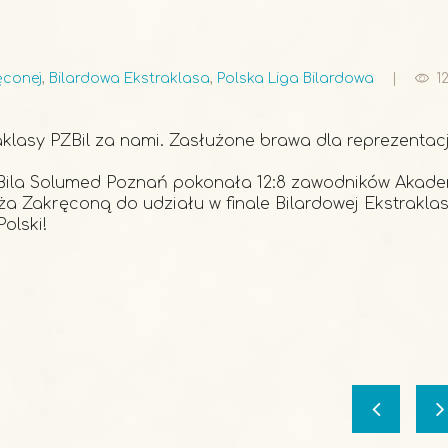
ęconej
,
Bilardowa Ekstraklasa
,
Polska Liga Bilardowa
1
raklasy PZBil za nami. Zasłużone brawa dla reprezentacj
ila Solumed Poznań pokonała 12:8 zawodników Akade
ża Zakręconą do udziału w finale Bilardowej Ekstraklas
olski!