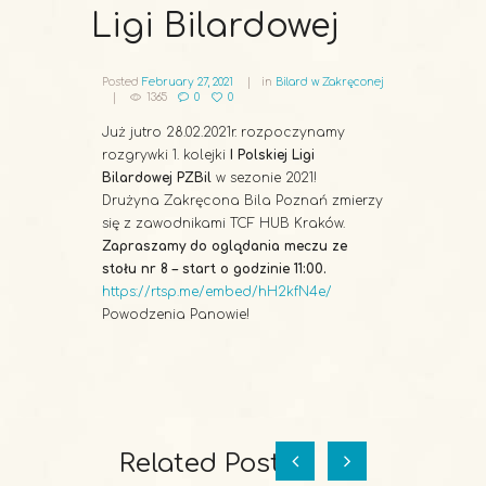
Ligi Bilardowej
Posted
February 27, 2021
in
Bilard w Zakręconej
1365
0
0
Już jutro 28.02.2021r. rozpoczynamy
rozgrywki 1. kolejki
I Polskiej Ligi
Bilardowej PZBil
w sezonie 2021!
Drużyna Zakręcona Bila Poznań zmierzy
się z zawodnikami TCF HUB Kraków.
Zapraszamy do oglądania meczu ze
stołu nr 8 – start o godzinie 11:00.
https://rtsp.me/embed/hH2kfN4e/
Powodzenia Panowie!
Related Posts