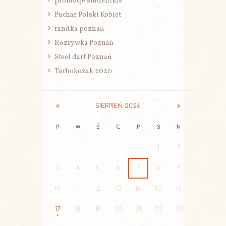
promocje studenckie
Puchar Polski Kobiet
randka poznań
Rozrywka Poznań
Steel dart Poznań
Turbokozak 2020
SIERPIEŃ
2026
P
W
Ś
C
P
S
N
1
2
3
4
5
6
7
8
9
10
11
12
13
14
15
16
17
18
19
20
21
22
23