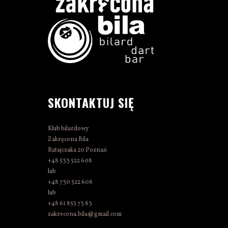
SKONTAKTUJ SIĘ
Klub bilardowy
Zakręcona Bila
Ratajczaka 20 Poznań
+48 533 522 608
lub
+48 730 522 608
lub
+48 61 855 73 83
zakrecona.bila@gmail.com