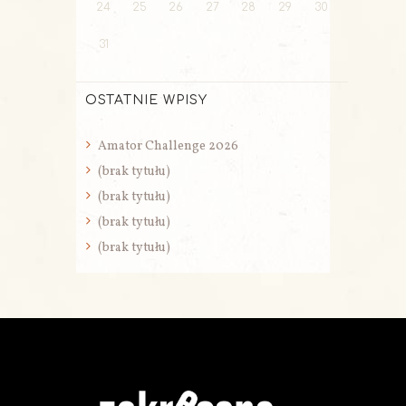
24
25
26
27
28
29
30
31
OSTATNIE WPISY
Amator Challenge 2026
(brak tytułu)
(brak tytułu)
(brak tytułu)
(brak tytułu)