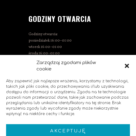
GODZINY OTWARCIA
Godziny otwarcia:
poniedziałek 16:00–01:00
wtorek 16:00–01:00
środa 16:00–01:00
czwartek 15:00–01:00
Zarządzaj zgodami plików
piątek 15:00–02:00
cookie
sobota 14:00–02:00
niedziela 14:00–00:00
Aby zapewnić jak najlepsze wrażenia, korzystamy z technologii,
takich jak pliki cookie, do przechowywania i/lub uzyskiwania
dostępu do informacji o urządzeniu. Zgoda na te technologie
pozwoli nam przetwarzać dane, takie jak zachowanie podczas
SOCIAL MEDIA
przeglądania lub unikalne identyfikatory na tej stronie. Brak
wyrażenia zgody lub wycofanie zgody może niekorzystnie
wpłynąć na niektóre cechy i funkcje.
Polub nas!
AKCEPTUJĘ