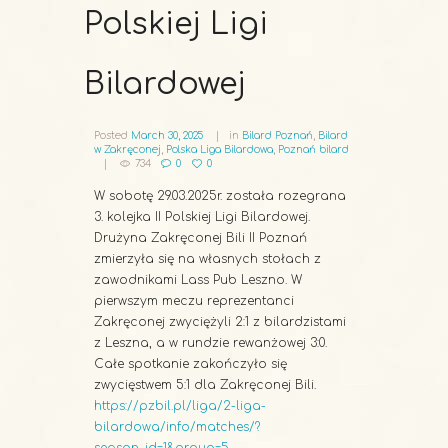
Polskiej Ligi
Bilardowej
Posted
March 30, 2025
in
Bilard Poznań
,
Bilard
w Zakręconej
,
Polska Liga Bilardowa
,
Poznań bilard
734
0
0
W sobotę 29.03.2025r. została rozegrana
3. kolejka II Polskiej Ligi Bilardowej.
Drużyna Zakręconej Bili II Poznań
zmierzyła się na własnych stołach z
zawodnikami Lass Pub Leszno. W
pierwszym meczu reprezentanci
Zakręconej zwyciężyli 2:1 z bilardzistami
z Leszna, a w rundzie rewanżowej 3:0.
Całe spotkanie zakończyło się
zwycięstwem 5:1 dla Zakręconej Bili.
https://pzbil.pl/liga/2-liga-
bilardowa/info/matches/?