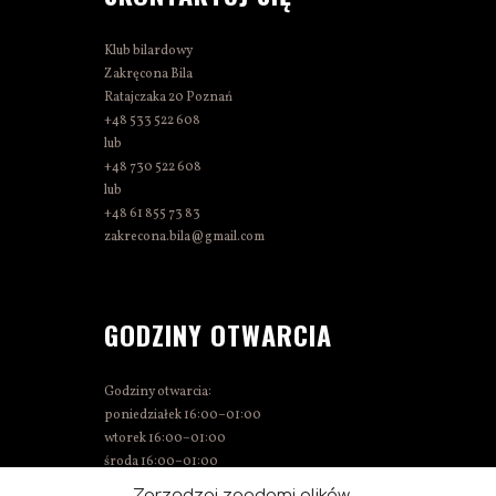
Klub bilardowy
Zakręcona Bila
Ratajczaka 20 Poznań
+48 533 522 608
lub
+48 730 522 608
lub
+48 61 855 73 83
zakrecona.bila@gmail.com
GODZINY OTWARCIA
Godziny otwarcia:
poniedziałek 16:00–01:00
wtorek 16:00–01:00
środa 16:00–01:00
czwartek 15:00–01:00
Zarządzaj zgodami plików