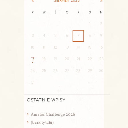
SIERPIEŃ
2026
P
W
Ś
C
P
S
N
1
2
3
4
5
6
7
8
9
10
11
12
13
14
15
16
17
18
19
20
21
22
23
24
25
26
27
28
29
30
31
OSTATNIE WPISY
Amator Challenge 2026
(brak tytułu)