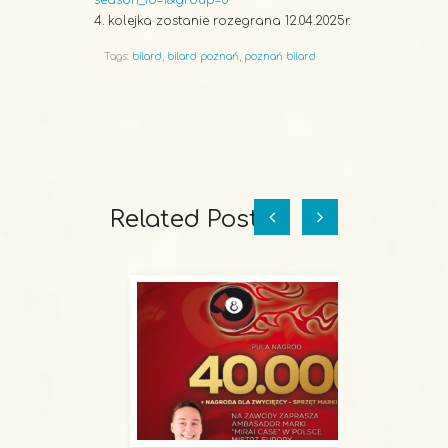
season_id=1&group=5
4. kolejka zostanie rozegrana 12.04.2025r.
Tags:
bilard
,
bilard poznań
,
poznań bilard
Related Posts