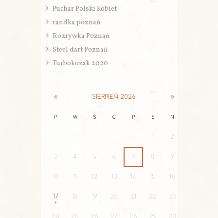
Puchar Polski Kobiet
randka poznań
Rozrywka Poznań
Steel dart Poznań
Turbokozak 2020
SIERPIEŃ
2026
P
W
Ś
C
P
S
N
1
2
3
4
5
6
7
8
9
10
11
12
13
14
15
16
17
18
19
20
21
22
23
24
25
26
27
28
29
30