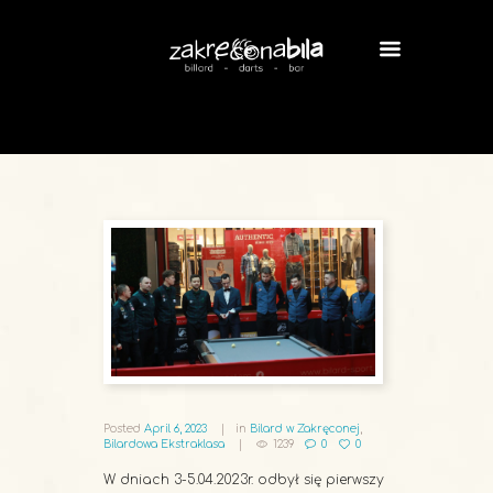
Posted
April 6, 2023
in
Bilard w Zakręconej
,
Bilardowa Ekstraklasa
1239
0
0
W dniach 3-5.04.2023r. odbył się pierwszy