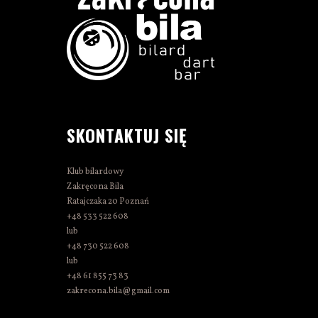
SKONTAKTUJ SIĘ
Klub bilardowy
Zakręcona Bila
Ratajczaka 20 Poznań
+48 533 522 608
lub
+48 730 522 608
lub
+48 61 855 73 83
zakrecona.bila@gmail.com