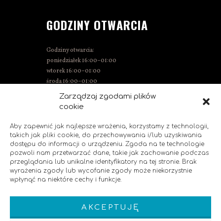
GODZINY OTWARCIA
Godziny otwarcia:
poniedziałek 16:00–01:00
wtorek 16:00–01:00
środa 16:00–01:00
czwartek 15:00–01:00
Zarządzaj zgodami plików
piątek 15:00–02:00
cookie
sobota 14:00–02:00
niedziela 14:00–00:00
Aby zapewnić jak najlepsze wrażenia, korzystamy z technologii,
takich jak pliki cookie, do przechowywania i/lub uzyskiwania
dostępu do informacji o urządzeniu. Zgoda na te technologie
pozwoli nam przetwarzać dane, takie jak zachowanie podczas
SOCIAL MEDIA
przeglądania lub unikalne identyfikatory na tej stronie. Brak
wyrażenia zgody lub wycofanie zgody może niekorzystnie
wpłynąć na niektóre cechy i funkcje.
Polub nas!
AKCEPTUJĘ