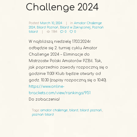
Challenge 2024
Posted
March 10, 2024
in
Amator Challenge
2024
,
Bilard Poznań
,
Bilard w Zakręconej
,
Poznań
bilard
1184
0
0
W najbliższą niedzielę 17.03.2024r.
odbędzie się 2. turniej cyklu Amator
Challenge 2024 – Eliminacje do
Mistrzostw Polski Amatorów PZBil. Tak,
jak poprzednio zawody rozpoczną się o
godzinie 11:00! Klub będzie otwarty od
godz. 10:30 (zapisy rozpoczną się o 10:40).
https://www.online-
brackets.com/view/rankings/951
Do zobaczenia!
Tags:
amator challenge
,
bilard
,
bilard poznań
,
poznań bilard