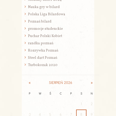
Nauka gry w bilard
Polska Liga Bilardowa
Poznań bilard
promocje studenckie
Puchar Polski Kobiet
randka poznań
Rozrywka Poznań
Steel dart Poznań
Turbokozak 2020
SIERPIEŃ
2026
P
W
Ś
C
P
S
N
1
2
3
4
5
6
7
8
9