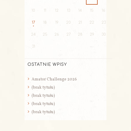
10
11
12
13
14
15
16
17
18
19
20
21
22
23
24
25
26
27
28
29
30
31
OSTATNIE WPISY
Amator Challenge 2026
(brak tytułu)
(brak tytułu)
(brak tytułu)
(brak tytułu)