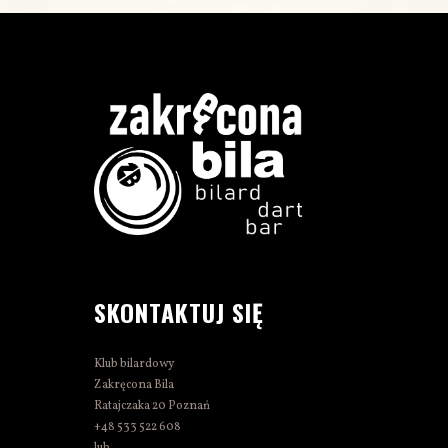
SKONTAKTUJ SIĘ
Klub bilardowy
Zakręcona Bila
Ratajczaka 20 Poznań
+48 533 522 608
lub