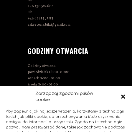
+48 730 522 608
lub
+48 61 855 73 83
zakrecona.bila@gmail.com
GODZINY OTWARCIA
Godziny otwarcia:
poniedziałek 16:00–01:00
wtorek 16:00–01:00
środa 16:00–01:00
czwartek 15:00–01:00
Zarządzaj zgodami plików
piątek 15:00–02:00
cookie
sobota 14:00–02:00
niedziela 14:00–00:00
Aby zapewnić jak najlepsze wrażenia, korzystamy z technologii,
takich jak pliki cookie, do przechowywania i/lub uzyskiwania
dostępu do informacji o urządzeniu. Zgoda na te technologie
pozwoli nam przetwarzać dane, takie jak zachowanie podczas