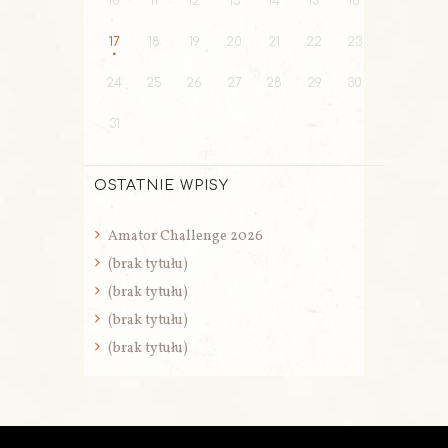
10
11
12
13
14
15
16
17
18
19
20
21
22
23
24
25
26
27
28
29
30
31
OSTATNIE WPISY
Amator Challenge 2026
(brak tytułu)
(brak tytułu)
(brak tytułu)
(brak tytułu)