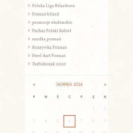
Polska Liga Bilardowa
Poznań bilard
promocje studenckie
Puchar Polski Kobiet
randka poznań
Rozrywka Poznań
Steel dart Poznań
Turbokozak 2020
SIERPIEŃ
2026
P
W
Ś
C
P
S
N
1
2
3
4
5
6
7
8
9