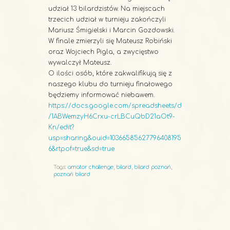
udział 13 bilardzistów. Na miejscach
trzecich udział w turnieju zakończyli
Mariusz Śmigielski i Marcin Gozdowski.
W finale zmierzyli się Mateusz Robiński
oraz Wojciech Pigla, a zwycięstwo
wywalczył Mateusz.
O ilości osób, które zakwalifikują się z
naszego klubu do turnieju finałowego
będziemy informować niebawem.
https://docs.google.com/spreadsheets/d
/1ABWemzyH6Crxu-crLBCuQbD21aOt9-
Kn/edit?
usp=sharing&ouid=10366585627796408195
6&rtpof=true&sd=true
Tags:
amator challenge
,
bilard
,
bilard poznań
,
poznań bilard