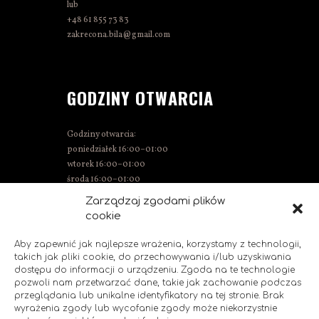
lub
+48 61 855 73 83
zakrecona.bila@gmail.com
GODZINY OTWARCIA
Godziny otwarcia:
poniedziałek 16:00–01:00
wtorek 16:00–01:00
środa 16:00–01:00
czwartek 15:00–01:00
Zarządzaj zgodami plików
piątek 15:00–02:00
cookie
sobota 14:00–02:00
niedziela 14:00–00:00
Aby zapewnić jak najlepsze wrażenia, korzystamy z technologii,
takich jak pliki cookie, do przechowywania i/lub uzyskiwania
dostępu do informacji o urządzeniu. Zgoda na te technologie
pozwoli nam przetwarzać dane, takie jak zachowanie podczas
SOCIAL MEDIA
przeglądania lub unikalne identyfikatory na tej stronie. Brak
wyrażenia zgody lub wycofanie zgody może niekorzystnie