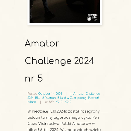
Amator
Challenge 2024
nr 5
Posted
October 14, 2024
in
Amator Challenge
2024
,
Bilard Poznań
,
Bilard w Zakręconej
,
Poznań
bilard
869
0
0
W niedzielę 13.10.2024r. został rozegrany
ostatni turniej tegorocznego cyklu Peri
Cues Mistrzostwa Polski Amatorów w
bilard 8-bil 2024. W zmaganiach wzięło