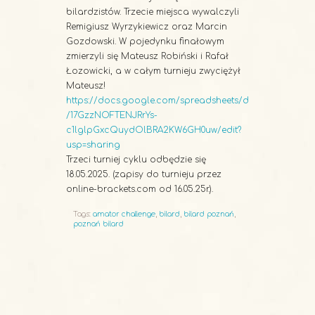
bilardzistów. Trzecie miejsca wywalczyli
Remigiusz Wyrzykiewicz oraz Marcin
Gozdowski. W pojedynku finałowym
zmierzyli się Mateusz Robiński i Rafał
Łozowicki, a w całym turnieju zwyciężył
Mateusz!
https://docs.google.com/spreadsheets/d
/17GzzNOFTENJRrYs-
c1lglpGxcQuydOlBRA2KW6GH0uw/edit?
usp=sharing
Trzeci turniej cyklu odbędzie się
18.05.2025. (zapisy do turnieju przez
online-brackets.com od 16.05.25r.).
Tags:
amator challenge
,
bilard
,
bilard poznań
,
poznań bilard