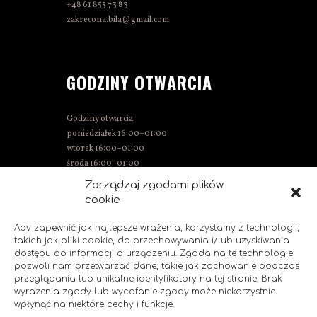
+48 61 855 73 83
zakrecona.bila@gmail.com
GODZINY OTWARCIA
Godziny otwarcia:
poniedziałek 16:00–01:00
wtorek 16:00–01:00
środa 16:00–01:00
czwartek 15:00–01:00
Zarządzaj zgodami plików
piątek 15:00–02:00
cookie
sobota 14:00–02:00
niedziela 14:00–00:00
Aby zapewnić jak najlepsze wrażenia, korzystamy z technologii,
takich jak pliki cookie, do przechowywania i/lub uzyskiwania
dostępu do informacji o urządzeniu. Zgoda na te technologie
pozwoli nam przetwarzać dane, takie jak zachowanie podczas
SOCIAL MEDIA
przeglądania lub unikalne identyfikatory na tej stronie. Brak
wyrażenia zgody lub wycofanie zgody może niekorzystnie
wpłynąć na niektóre cechy i funkcje.