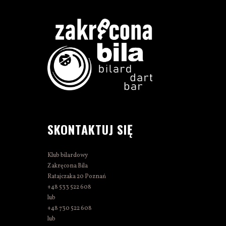
SKONTAKTUJ SIĘ
Klub bilardowy
Zakręcona Bila
Ratajczaka 20 Poznań
+48 533 522 608
lub
+48 730 522 608
lub