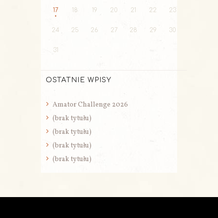
17
18
19
20
21
22
23
24
25
26
27
28
29
30
31
OSTATNIE WPISY
Amator Challenge 2026
(brak tytułu)
(brak tytułu)
(brak tytułu)
(brak tytułu)