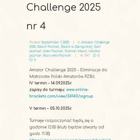
Challenge 2025
nr 4
Posted
September 7, 2025
in
Amator Challenge
2025
,
Bilard Poznań
,
Bilard w Zakręconej
,
Dart
poznań
,
date Poznań
,
Poznań bilard
,
randka
poznań
,
Rozrywka Poznań
547
0
0
Amator Challenge 2025 – Eliminacje do
Mistrzostw Polski Amatorów PZBil.
IV termin – 14.09.2025r.
zapisy do turnieju:
www.online-
brackets.com/view/24140/signup
V termin – 05.10.2025r.
Turnieje rozpoczynać będą się o
godzinie 12:00 (klub będzie otwarty od
godz. 11:30).