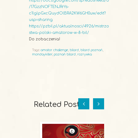
https://docs.google.com/spreadsheets/d
/17GzzNOFTENJRrYs-
c1lglpGxcQuydOlBRA2KW6GH0uw/edit?
usp=sharing
https://pzbil.pl/aktualnosci/4926/mistrzo
stwa-polski-amatorow-w-8-bil/
Do zobaczenia!
Tags:
amator challenge
,
bilard
,
bilard poznań
,
mondaykiller
,
poznań bilard
,
rozrywka
Related Posts