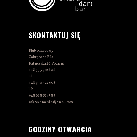
SKONTAKTUJ SIĘ
Klub bilardowy
Zakręcona Bila
Ratajczaka 20 Poznań
+48 533 522 608
lub
+48 730 522 608
lub
+48 61 855 73 83
zakrecona.bila@gmail.com
GODZINY OTWARCIA