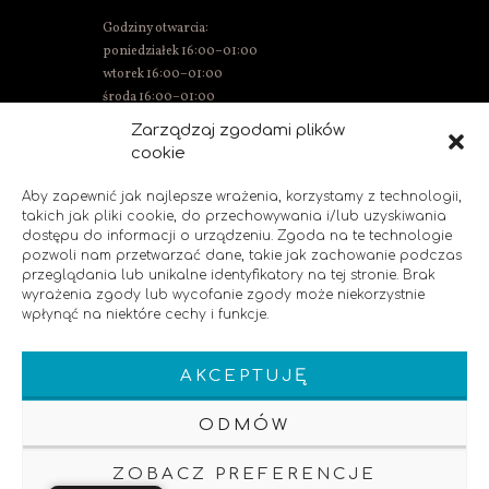
Godziny otwarcia:
poniedziałek 16:00–01:00
wtorek 16:00–01:00
środa 16:00–01:00
czwartek 15:00–01:00
Zarządzaj zgodami plików
piątek 15:00–02:00
cookie
sobota 14:00–02:00
niedziela 14:00–00:00
Aby zapewnić jak najlepsze wrażenia, korzystamy z technologii,
takich jak pliki cookie, do przechowywania i/lub uzyskiwania
dostępu do informacji o urządzeniu. Zgoda na te technologie
pozwoli nam przetwarzać dane, takie jak zachowanie podczas
SOCIAL MEDIA
przeglądania lub unikalne identyfikatory na tej stronie. Brak
wyrażenia zgody lub wycofanie zgody może niekorzystnie
wpłynąć na niektóre cechy i funkcje.
Polub nas!
AKCEPTUJĘ
ODMÓW
ZOBACZ PREFERENCJE
Klauzula Informacyjna
Polityka Prywatnosci