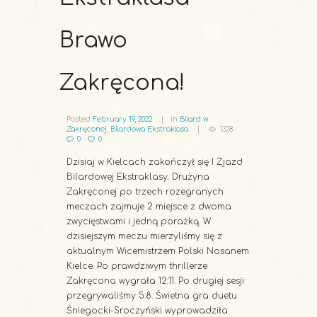
Brawo
Zakręcona!
Posted
February 19, 2022
in
Bilard w
Zakręconej
,
Bilardowa Ekstraklasa
1328
0
0
Dzisiaj w Kielcach zakończył się I Zjazd
Bilardowej Ekstraklasy. Drużyna
Zakręconej po trzech rozegranych
meczach zajmuje 2 miejsce z dwoma
zwycięstwami i jedną porażką. W
dzisiejszym meczu mierzyliśmy się z
aktualnym Wicemistrzem Polski Nosanem
Kielce. Po prawdziwym thrillerze
Zakręcona wygrała 12:11. Po drugiej sesji
przegrywaliśmy 5:8. Świetna gra duetu
Śniegocki-Sroczyński wyprowadziła