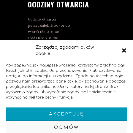
GODZINY OTWARCIA
Godziny otwarcia:
poniedziałek 16:00–01:00
wtorek 16:00–01:00
środa 16:00–01:00
czwartek 15:00–01:00
Zarządzaj zgodami plików
piątek 15:00–02:00
cookie
sobota 14:00–02:00
niedziela 14:00–00:00
Aby zapewnić jak najlepsze wrażenia, korzystamy z technologii,
takich jak pliki cookie, do przechowywania i/lub uzyskiwania
dostępu do informacji o urządzeniu. Zgoda na te technologie
pozwoli nam przetwarzać dane, takie jak zachowanie podczas
SOCIAL MEDIA
przeglądania lub unikalne identyfikatory na tej stronie. Brak
wyrażenia zgody lub wycofanie zgody może niekorzystnie
wpłynąć na niektóre cechy i funkcje.
Polub nas!
AKCEPTUJĘ
ODMÓW