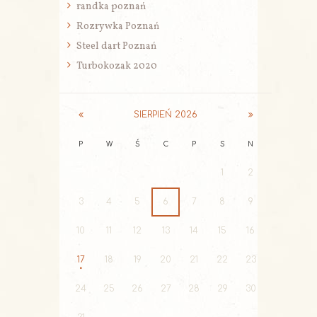
randka poznań
Rozrywka Poznań
Steel dart Poznań
Turbokozak 2020
SIERPIEŃ
2026
P
W
Ś
C
P
S
N
1
2
3
4
5
6
7
8
9
10
11
12
13
14
15
16
17
18
19
20
21
22
23
24
25
26
27
28
29
30