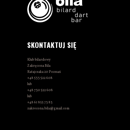
SKONTAKTUJ SIĘ
Klub bilardowy
Zakręcona Bila
Ratajczaka 20 Poznań
+48 533 522 608
lub
+48 730 522 608
lub
+48 61 855 73 83
zakrecona.bila@gmail.com