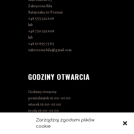
Zakręcona Bila
Ratajczaka 20 Poznań
+48 533 522 608
lub
+48 730 522 608
lub
+48 61 855 73 83
zakrecona.bila@gmail.com
GODZINY OTWARCIA
Godziny otwarcia:
poniedziałek 16:00–01:00
wtorek 16:00–01:00
środa 16:00–01:00
czwartek 15:00–01:00
Zarządzaj zgodami plików
piątek 15:00–02:00
cookie
sobota 14:00–02:00