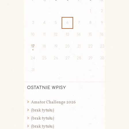
1
2
3
4
5
6
7
8
9
10
11
12
13
14
15
16
17
18
19
20
21
22
23
24
25
26
27
28
29
30
31
OSTATNIE WPISY
Amator Challenge 2026
(brak tytułu)
(brak tytułu)
(brak tytułu)