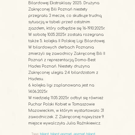
Bilardowej Ekstraklasy 2025. Drużyna
Zakręconej Bili Poznań niestety
przegrała 3 mecze, co skutkuje trudną
sytuacją w tabeli przed ostatnim
zjazdem, który odbędzie się 16-19.10.2025r.
W sobotę 10.05.2025r. została rozegrana
także 5. kolejka II Polskiej Ligi Bilardowej.
W bilardowych derbach Poznania
zmierzyli się zawodnicy Zakręconej Bili II
Poznań z reprezentacją Domo-Best
Hades Poznań. Niestety drużyna
Zakręconej uległa 2:4 bilardzistom z
Hadesu.
6. kolejka ligi zaplanowana jest na
14.06.2025r.
W niedzielę 11.05.2025r. odbył się również
Puchar Polski Kobiet w Tomaszowie
Mazowieckim, w którym wystartowało 31
zawodniczek. Z Zakręconej najwyższe 9.
miejsce wywalczyła Julia Raźnikiewicz.
Tags:
bilard
,
bilard poznań
,
poznań bilard
,