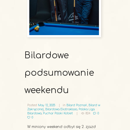
Bilardowe
podsumowanie
weekendu
Posted
May 12, 2025
in
Bilard Poznań
,
Bilard w
Zakręconej
,
Bilardowa Ekstraklasa
,
Polska Liga
Bilardowa
,
Puchar Polski Kobiet
824
0
0
W miniony weekend odbył się 2. zjazd