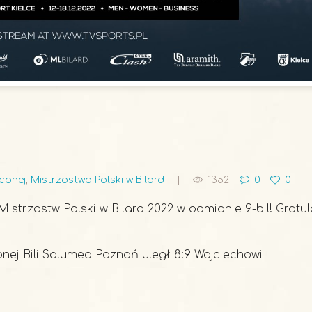
ęconej
,
Mistrzostwa Polski w Bilard
1352
0
0
trzostw Polski w Bilard 2022 w odmianie 9-bil! Gratul
ej Bili Solumed Poznań uległ 8:9 Wojciechowi