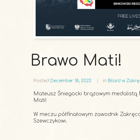
Brawo Mati!
Posted
December 18, 2022
in
Bilard w Zakr
Mateusz Śniegocki brązowym medalistą Mis
Mati!
W meczu półfinałowym zawodnik Zakręcon
Szewczykowi.