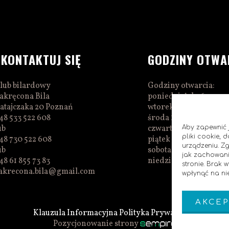
SKONTAKTUJ SIĘ
GODZINY OTWA
lub bilardowy
Godziny otwarcia:
akręcona Bila
poniedziałek 16:00–0
atajczaka 20 Poznań
wtorek 16:00–01:00
48 533 522 608
środa 16:00–01:00
ub
czwartek 15:00–01:00
Aby zapewnić j
pliki cookie,
48 730 522 608
piątek 15:00–02:00
urządzeniu. Z
ub
sobota 14:00–02:00
jak zachowani
48 61 855 73 83
niedziela 14:00–00:0
stronie. Brak
akrecona.bila@gmail.com
wpłynąć na nie
AKCEP
Klauzula Informacyjna
Polityka Prywatnosci
Pozycjonowanie strony