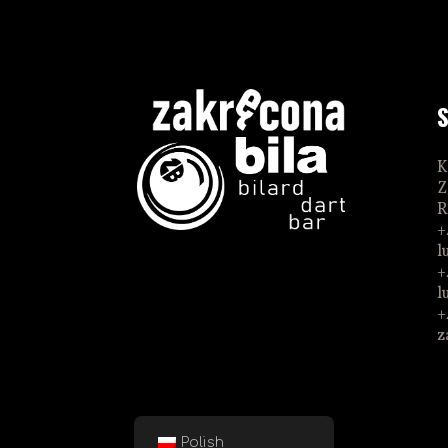
K
Z
R
+
l
+
l
+
z
Polish