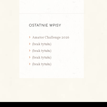
OSTATNIE WPISY
Amator Challenge 2026
(brak tytułu)
(brak tytułu)
(brak tytułu)
(brak tytułu)