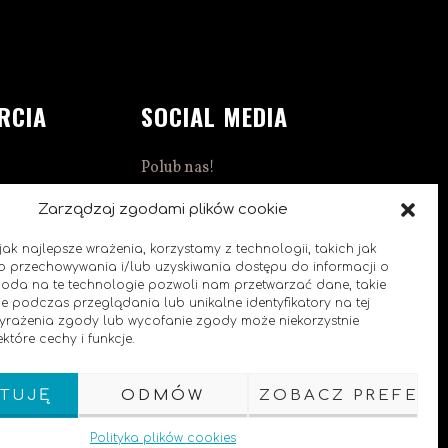
RCIA
SOCIAL MEDIA
Polub nas!
1:00
Zarządzaj zgodami plików cookie
ak najlepsze wrażenia, korzystamy z technologii, takich jak
 do przechowywania i/lub uzyskiwania dostępu do informacji o
goda na te technologie pozwoli nam przetwarzać dane, takie
e podczas przeglądania lub unikalne identyfikatory na tej
0
 wyrażenia zgody lub wycofanie zgody może niekorzystnie
które cechy i funkcje.
TUJĘ
ODMÓW
ZOBACZ PREFERE
Polityka plików cookies