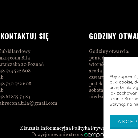
SKONTAKTUJ SIĘ
GODZINY OTWA
lub bilardowy
Godziny otwarcia:
akręcona Bila
poniedziałek 16:00–0
atajczaka 20 Poznań
wtorek 16:00–01:00
48 533 522 608
środa 16:00–01:00
ub
czwartek 15:00–01:00
Aby zapewnić j
pliki cookie,
48 730 522 608
piątek 15:00–02:00
urządzeniu. Z
ub
sobota 14:00–02:00
jak zachowani
48 61 855 73 83
niedziela 14:00–00:0
stronie. Brak
akrecona.bila@gmail.com
wpłynąć na nie
AKCEP
Klauzula Informacyjna
Polityka Prywatnosci
Pozycjonowanie strony