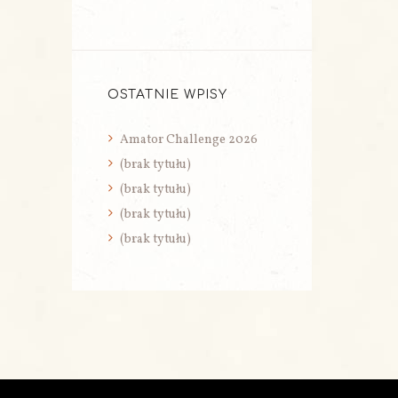
OSTATNIE WPISY
Amator Challenge 2026
(brak tytułu)
(brak tytułu)
(brak tytułu)
(brak tytułu)