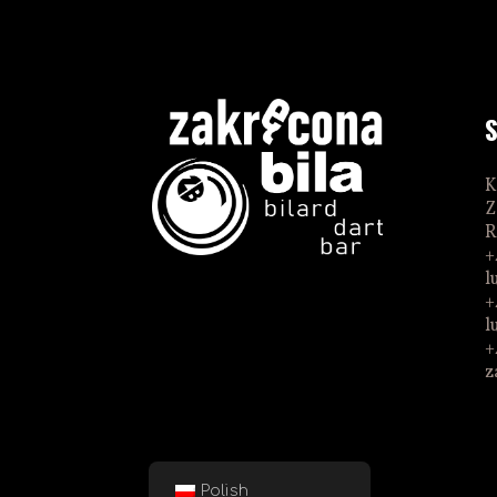
K
Z
R
+
l
+
l
+
z
Polish