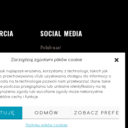
RCIA
SOCIAL MEDIA
Polub nas!
1:00
Zarządzaj zgodami plików cookie
ak najlepsze wrażenia, korzystamy z technologii, takich jak
 do przechowywania i/lub uzyskiwania dostępu do informacji o
goda na te technologie pozwoli nam przetwarzać dane, takie
e podczas przeglądania lub unikalne identyfikatory na tej
0
 wyrażenia zgody lub wycofanie zgody może niekorzystnie
które cechy i funkcje.
TUJĘ
ODMÓW
ZOBACZ PREFERE
Polityka plików cookies