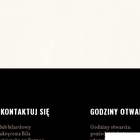
SKONTAKTUJ SIĘ
GODZINY OTWA
lub bilardowy
Godziny otwarcia:
akręcona Bila
poniedziałek 16:00–0