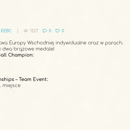
,
EEBC
1227
0
0
stwa Europy Wschodniej indywidualne oraz w parach.
li dwa brązowe medale!
Ball Champion:
ships – Team Event:
. miejsce