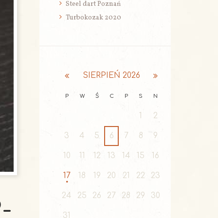
Steel dart Poznań
Turbokozak 2020
SIERPIEŃ
2026
P
W
Ś
C
P
S
N
1
2
3
4
5
6
7
8
9
10
11
12
13
14
15
16
17
18
19
20
21
22
23
24
25
26
27
28
29
30
-
31