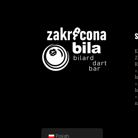
K
Z
R
+
l
+
l
+
z
Polish