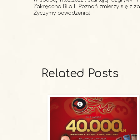
W sobotę 19.02.2022r. startują rozgrywki II
Zakręcona Bila II Poznań zmierzy się z za
Życzymy powodzenia!
Related Posts