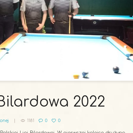
 Bilardowa 2022
onej
1181
0
0