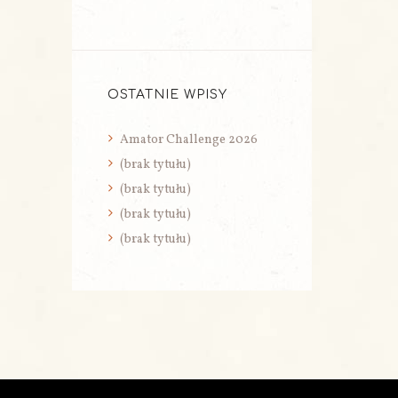
OSTATNIE WPISY
Amator Challenge 2026
(brak tytułu)
(brak tytułu)
(brak tytułu)
(brak tytułu)