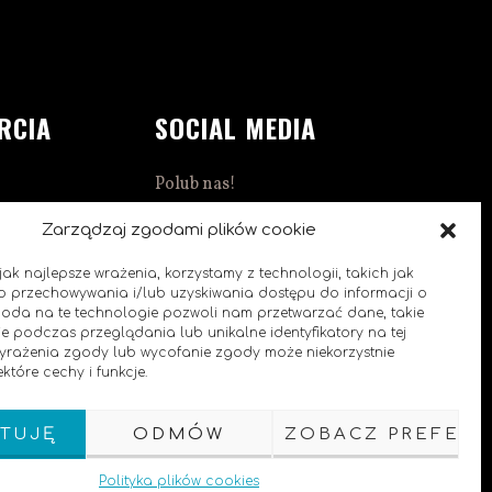
RCIA
SOCIAL MEDIA
Polub nas!
1:00
Zarządzaj zgodami plików cookie
ak najlepsze wrażenia, korzystamy z technologii, takich jak
 do przechowywania i/lub uzyskiwania dostępu do informacji o
goda na te technologie pozwoli nam przetwarzać dane, takie
e podczas przeglądania lub unikalne identyfikatory na tej
0
 wyrażenia zgody lub wycofanie zgody może niekorzystnie
które cechy i funkcje.
TUJĘ
ODMÓW
ZOBACZ PREFERE
Polityka plików cookies