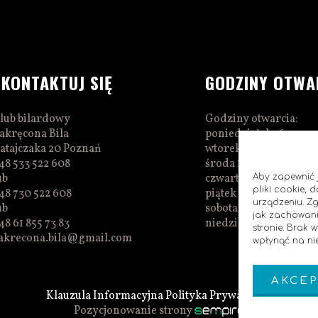
SKONTAKTUJ SIĘ
GODZINY OTWA
lub bilardowy
Godziny otwarcia:
akręcona Bila
poniedziałek 16:00–0
atajczaka 20 Poznań
wtorek 16:00–01:00
48 533 522 608
środa 16:00–01:00
ub
czwartek 15:00–01:00
Aby zapewnić j
pliki cookie,
48 730 522 608
piątek 15:00–02:00
urządzeniu. Z
ub
sobota 14:00–02:00
jak zachowani
48 61 855 73 83
niedziela 14:00–00:0
stronie. Brak
akrecona.bila@gmail.com
wpłynąć na nie
AKCEP
Klauzula Informacyjna
Polityka Prywatnosci
Pozycjonowanie strony