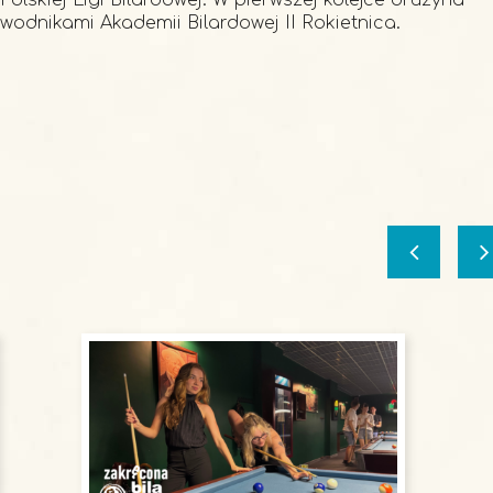
 Polskiej Ligi Bilardowej. W pierwszej kolejce drużyna
wodnikami Akademii Bilardowej II Rokietnica.