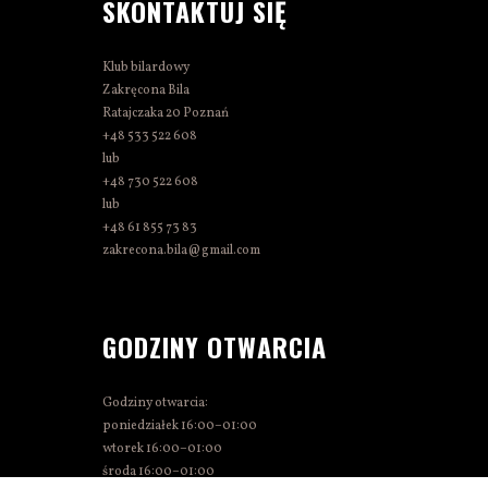
SKONTAKTUJ SIĘ
Klub bilardowy
Zakręcona Bila
Ratajczaka 20 Poznań
+48 533 522 608
lub
+48 730 522 608
lub
+48 61 855 73 83
zakrecona.bila@gmail.com
GODZINY OTWARCIA
Godziny otwarcia:
poniedziałek 16:00–01:00
wtorek 16:00–01:00
środa 16:00–01:00