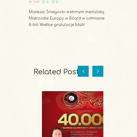
1149
0
0
Mateusz Śniegocki srebrnym medalistą
Mistrzostw Europy w Bilard w odmianie
8-bil! Wielkie gratulacje Mati!
Related Posts