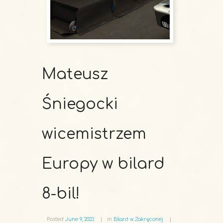
Mateusz
Śniegocki
wicemistrzem
Europy w bilard
8-bil!
Posted
June 9, 2023
in
Bilard w Zakręconej