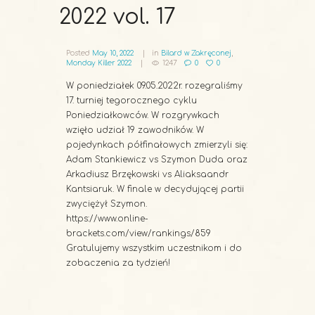
2022 vol. 17
Posted
May 10, 2022
in
Bilard w Zakręconej
,
Monday Killer 2022
1247
0
0
W poniedziałek 09.05.2022r. rozegraliśmy
17. turniej tegorocznego cyklu
Poniedziałkowców. W rozgrywkach
wzięło udział 19 zawodników. W
pojedynkach półfinałowych zmierzyli się:
Adam Stankiewicz vs Szymon Duda oraz
Arkadiusz Brzękowski vs Aliaksaandr
Kantsiaruk. W finale w decydującej partii
zwyciężył Szymon.
https://www.online-
brackets.com/view/rankings/859
Gratulujemy wszystkim uczestnikom i do
zobaczenia za tydzień!