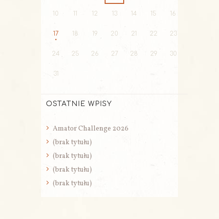
10
11
12
13
14
15
16
17
18
19
20
21
22
23
24
25
26
27
28
29
30
31
OSTATNIE WPISY
Amator Challenge 2026
(brak tytułu)
(brak tytułu)
(brak tytułu)
(brak tytułu)