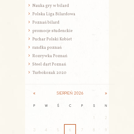
Nauka gry w bilard
Polska Liga Bilardowa
Poznań bilard
promocje studenckie
Puchar Polski Kobiet
randka poznań
Rozrywka Poznań
Steel dart Poznań
Turbokozak 2020
SIERPIEŃ
2026
P
W
Ś
C
P
S
N
1
2
3
4
5
6
7
8
9