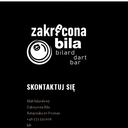
SKONTAKTUJ SIĘ
Klub bilardowy
Zakręcona Bila
Ratajczaka 20 Poznań
+48 533 522 608
lub