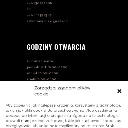
+48 730 522 608
lub
+48 61 855 73 83
zakrecona.bila@gmail.com
GODZINY OTWARCIA
Godziny otwarcia:
poniedziałek 16:00–01:00
wtorek 16:00–01:00
środa 16:00–01:00
czwartek 15:00–01:00
Zarządzaj zgodami plików
piątek 15:00–02:00
cookie
sobota 14:00–02:00
niedziela 14:00–00:00
Aby zapewnić jak najlepsze wrażenia, korzystamy z technologii,
takich jak pliki cookie, do przechowywania i/lub uzyskiwania
dostępu do informacji o urządzeniu. Zgoda na te technologie
pozwoli nam przetwarzać dane, takie jak zachowanie podczas
przeglądania lub unikalne identyfikatory na tej stronie. Brak