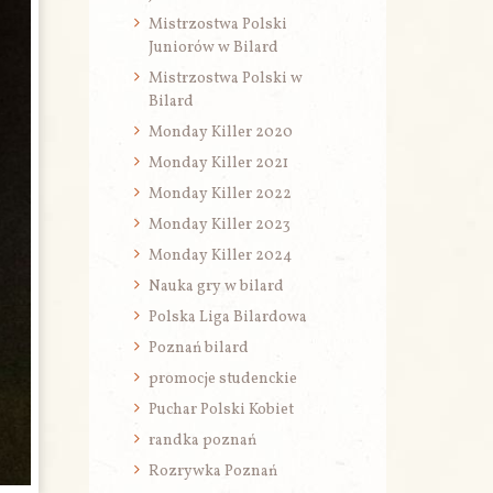
Mistrzostwa Polski
Juniorów w Bilard
Mistrzostwa Polski w
Bilard
Monday Killer 2020
Monday Killer 2021
Monday Killer 2022
Monday Killer 2023
Monday Killer 2024
Nauka gry w bilard
Polska Liga Bilardowa
Poznań bilard
promocje studenckie
Puchar Polski Kobiet
randka poznań
Rozrywka Poznań