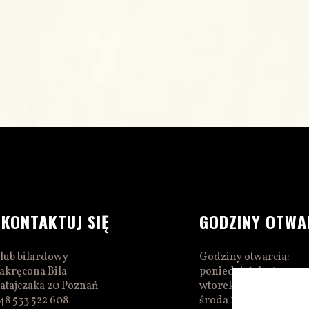
SKONTAKTUJ SIĘ
GODZINY OTWA
lub bilardowy
Godziny otwarcia:
akręcona Bila
poniedziałek 16:00–0
atajczaka 20 Poznań
wtorek 16:00–01:00
48 533 522 608
środa 16:00–01:00