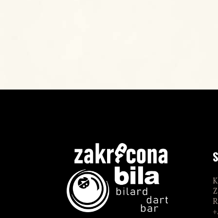
K
Z
R
+