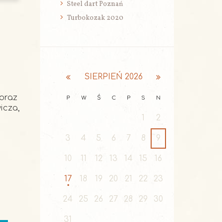
Steel dart Poznań
Turbokozak 2020
SIERPIEŃ
2026
 oraz
P
W
Ś
C
P
S
N
icza,
1
2
3
4
5
6
7
8
9
10
11
12
13
14
15
16
17
18
19
20
21
22
23
24
25
26
27
28
29
30
31