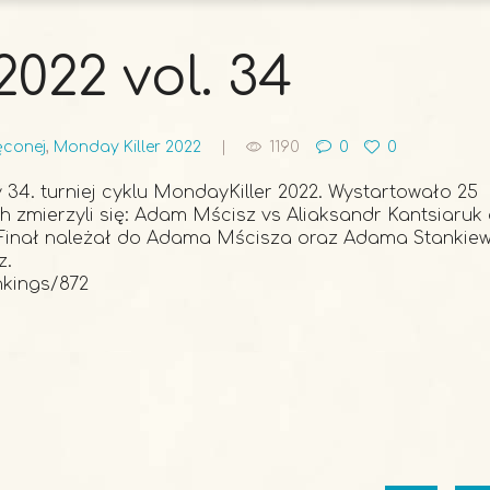
022 vol. 34
ęconej
,
Monday Killer 2022
1190
0
0
y 34. turniej cyklu MondayKiller 2022. Wystartowało 25
 zmierzyli się: Adam Mścisz vs Aliaksandr Kantsiaruk
Finał należał do Adama Mścisza oraz Adama Stankiew
z.
nkings/872