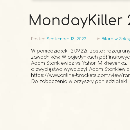
MondayKiller 2
Posted
September 13, 2022
in
Bilard w Zakr
W poniedziałek 12.09.22r. został rozegran
zawodników. W pojedynkach półfinałowych
Adam Stankiewicz vs Yahor Mikheyenka. 
a zwycięstwo wywalczył Adam Stankiewic
https://www.online-brackets.com/view/ra
Do zobaczenia w przyszły poniedziałek!