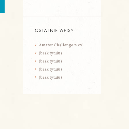
OSTATNIE WPISY
Amator Challenge 2026
(brak tytułu)
(brak tytułu)
(brak tytułu)
(brak tytułu)