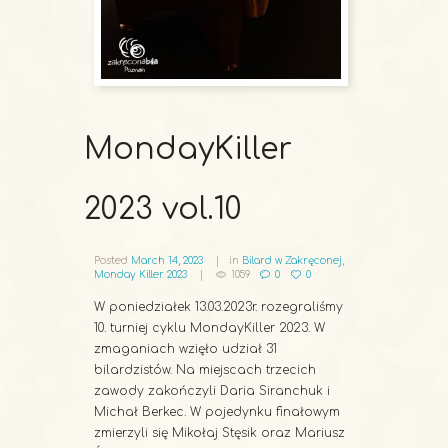
MondayKiller
2023 vol.10
Posted
March 14, 2023
in
Bilard w Zakręconej
,
Monday Killer 2023
1059
0
0
W poniedziałek 13.03.2023r. rozegraliśmy
10. turniej cyklu MondayKiller 2023. W
zmaganiach wzięło udział 31
bilardzistów. Na miejscach trzecich
zawody zakończyli Daria Siranchuk i
Michał Berkec. W pojedynku finałowym
zmierzyli się Mikołaj Stęsik oraz Mariusz