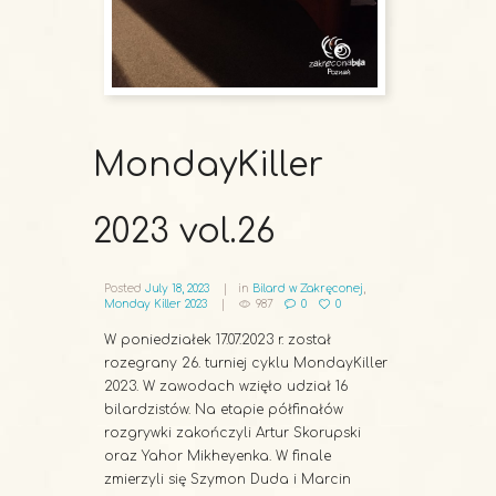
MondayKiller
2023 vol.26
Posted
July 18, 2023
in
Bilard w Zakręconej
,
Monday Killer 2023
987
0
0
W poniedziałek 17.07.2023 r. został
rozegrany 26. turniej cyklu MondayKiller
2023. W zawodach wzięło udział 16
bilardzistów. Na etapie półfinałów
rozgrywki zakończyli Artur Skorupski
oraz Yahor Mikheyenka. W finale
zmierzyli się Szymon Duda i Marcin