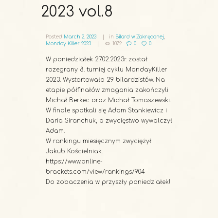
2023 vol.8
Posted
March 2, 2023
in
Bilard w Zakręconej
,
Monday Killer 2023
1072
0
0
W poniedziałek 27.02.2023r. został
rozegrany 8. turniej cyklu MondayKiller
2023. Wystartowało 29 bilardzistów. Na
etapie półfinałów zmagania zakończyli
Michał Berkec oraz Michał Tomaszewski.
W finale spotkali się Adam Stankiewicz i
Daria Siranchuk, a zwycięstwo wywalczył
Adam.
W rankingu miesięcznym zwyciężył
Jakub Kościelniak.
https://www.online-
brackets.com/view/rankings/904
Do zobaczenia w przyszły poniedziałek!