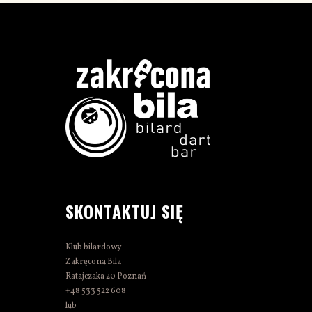
SKONTAKTUJ SIĘ
Klub bilardowy
Zakręcona Bila
Ratajczaka 20 Poznań
+48 533 522 608
lub