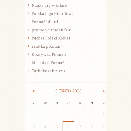
Nauka gry w bilard
Polska Liga Bilardowa
Poznań bilard
promocje studenckie
Puchar Polski Kobiet
randka poznań
Rozrywka Poznań
Steel dart Poznań
Turbokozak 2020
SIERPIEŃ
2026
P
W
Ś
C
P
S
N
1
2
3
4
5
6
7
8
9