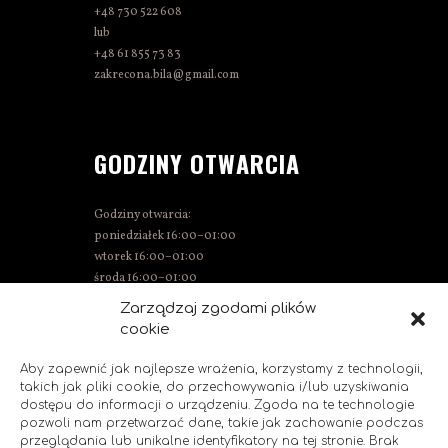
+48 730 522 608
lub
+48 61 855 73 83
zakrecona.bila@gmail.com
GODZINY OTWARCIA
Godziny otwarcia:
poniedziałek 16:00–01:00
wtorek 16:00–01:00
środa 16:00–01:00
czwartek 15:00–01:00
Zarządzaj zgodami plików
piątek 15:00–02:00
cookie
sobota 14:00–02:00
niedziela 14:00–00:00
Aby zapewnić jak najlepsze wrażenia, korzystamy z technologii,
takich jak pliki cookie, do przechowywania i/lub uzyskiwania
dostępu do informacji o urządzeniu. Zgoda na te technologie
pozwoli nam przetwarzać dane, takie jak zachowanie podczas
przeglądania lub unikalne identyfikatory na tej stronie. Brak