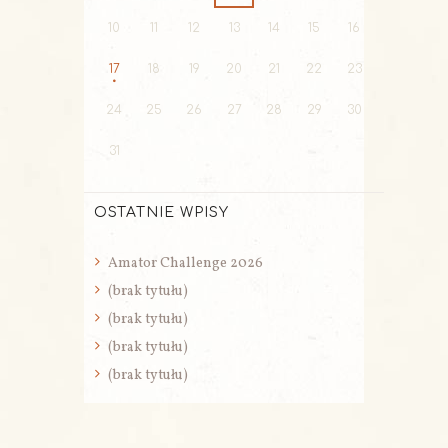
10
11
12
13
14
15
16
17
18
19
20
21
22
23
24
25
26
27
28
29
30
31
OSTATNIE WPISY
Amator Challenge 2026
(brak tytułu)
(brak tytułu)
(brak tytułu)
(brak tytułu)