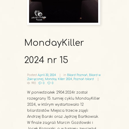
MondayKiller
2024 nr 15
Posted
April 30, 2024
in
Bilard Poznań
,
Bilard w
Zakręconej
,
Monday Killer 2024
,
Poznań bilard
993
0
0
W poniedziałek 29.04.2024r. został
rozegrany 15. turniej cyklu MondayKiller
2024, w którym wystartowało 12
bilardzistów. Miejsca trzecie zajęli
Andrzej Barski oraz Jędrzej Bartkowiak.
W finale zagrali Marcin Gozdowski i
Jacek Koziarski, a w turnieju zwyciężył