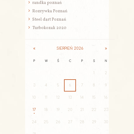
randka poznań
Rozrywka Poznań
Steel dart Poznań
Turbokozak 2020
SIERPIEŃ
2026
P
W
Ś
C
P
S
N
1
2
3
4
5
6
7
8
9
10
11
12
13
14
15
16
17
18
19
20
21
22
23
24
25
26
27
28
29
30