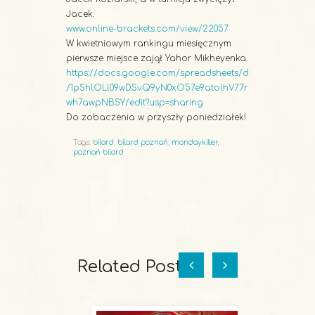
Jacek.
www.online-brackets.com/view/22057
W kwietniowym rankingu miesięcznym
pierwsze miejsce zajął Yahor Mikheyenka.
https://docs.google.com/spreadsheets/d
/1pShlOLl09wDSvQ9yN0xO57e9atolhV77r
wh7awpNBSY/edit?usp=sharing
Do zobaczenia w przyszły poniedziałek!
Tags:
bilard
,
bilard poznań
,
mondaykiller
,
poznań bilard
Related Posts