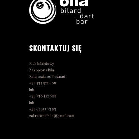
SKONTAKTUJ SIĘ
Klub bilardowy
Zakręcona Bila
Ratajczaka 20 Poznań
+48 533 522 608
lub
+48 730 522 608
lub
+48 61 855 73 83
zakrecona.bila@gmail.com