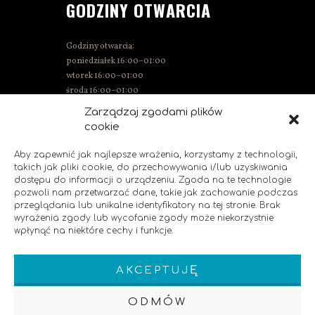
GODZINY OTWARCIA
Godziny otwarcia:
poniedziałek 16:00–01:00
wtorek 16:00–01:00
środa 16:00–01:00
czwartek 15:00–01:00
Zarządzaj zgodami plików
piątek 15:00–02:00
cookie
sobota 14:00–02:00
niedziela 14:00–00:00
Aby zapewnić jak najlepsze wrażenia, korzystamy z technologii,
takich jak pliki cookie, do przechowywania i/lub uzyskiwania
dostępu do informacji o urządzeniu. Zgoda na te technologie
pozwoli nam przetwarzać dane, takie jak zachowanie podczas
SOCIAL MEDIA
przeglądania lub unikalne identyfikatory na tej stronie. Brak
wyrażenia zgody lub wycofanie zgody może niekorzystnie
wpłynąć na niektóre cechy i funkcje.
Polub nas!
AKCEPTUJĘ
ODMÓW