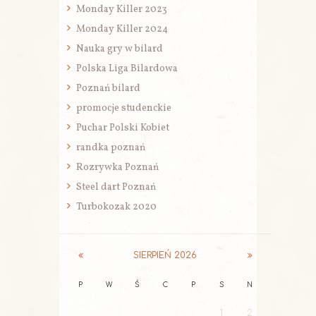
Monday Killer 2023
Monday Killer 2024
Nauka gry w bilard
Polska Liga Bilardowa
Poznań bilard
promocje studenckie
Puchar Polski Kobiet
randka poznań
Rozrywka Poznań
Steel dart Poznań
Turbokozak 2020
SIERPIEŃ
2026
P
W
Ś
C
P
S
N
1
2