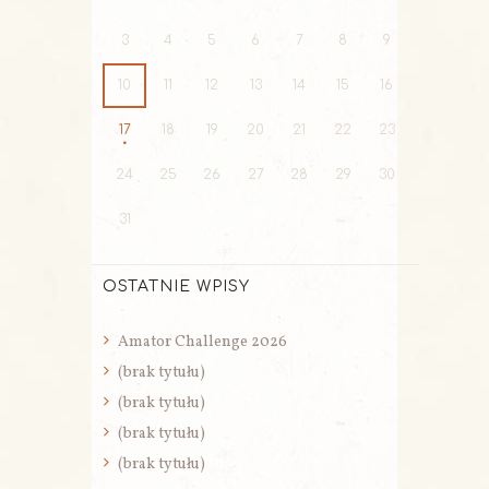
3
4
5
6
7
8
9
10
11
12
13
14
15
16
17
18
19
20
21
22
23
24
25
26
27
28
29
30
31
OSTATNIE WPISY
Amator Challenge 2026
(brak tytułu)
(brak tytułu)
(brak tytułu)
(brak tytułu)