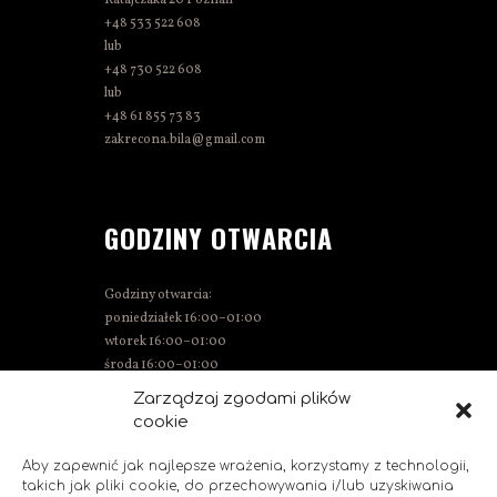
+48 533 522 608
lub
+48 730 522 608
lub
+48 61 855 73 83
zakrecona.bila@gmail.com
GODZINY OTWARCIA
Godziny otwarcia:
poniedziałek 16:00–01:00
wtorek 16:00–01:00
środa 16:00–01:00
czwartek 15:00–01:00
Zarządzaj zgodami plików
piątek 15:00–02:00
cookie
sobota 14:00–02:00
niedziela 14:00–00:00
Aby zapewnić jak najlepsze wrażenia, korzystamy z technologii,
takich jak pliki cookie, do przechowywania i/lub uzyskiwania