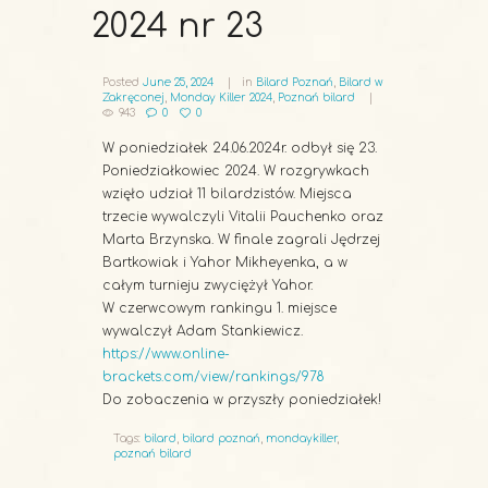
2024 nr 23
Posted
June 25, 2024
in
Bilard Poznań
,
Bilard w
Zakręconej
,
Monday Killer 2024
,
Poznań bilard
943
0
0
W poniedziałek 24.06.2024r. odbył się 23.
Poniedziałkowiec 2024. W rozgrywkach
wzięło udział 11 bilardzistów. Miejsca
trzecie wywalczyli Vitalii Pauchenko oraz
Marta Brzynska. W finale zagrali Jędrzej
Bartkowiak i Yahor Mikheyenka, a w
całym turnieju zwyciężył Yahor.
W czerwcowym rankingu 1. miejsce
wywalczył Adam Stankiewicz.
https://www.online-
brackets.com/view/rankings/978
Do zobaczenia w przyszły poniedziałek!
Tags:
bilard
,
bilard poznań
,
mondaykiller
,
poznań bilard