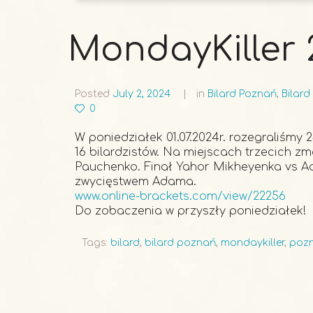
MondayKiller 
Posted
July 2, 2024
in
Bilard Poznań
,
Bilard
0
W poniedziałek 01.07.2024r. rozegraliśmy 
16 bilardzistów. Na miejscach trzecich z
Pauchenko. Finał Yahor Mikheyenka vs Ad
zwycięstwem Adama.
www.online-brackets.com/view/22256
Do zobaczenia w przyszły poniedziałek!
Tags:
bilard
,
bilard poznań
,
mondaykiller
,
pozn