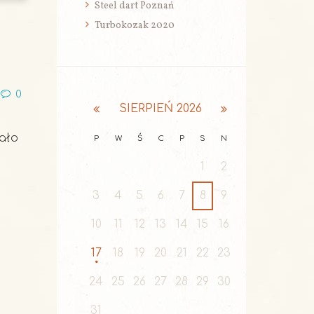
Steel dart Poznań
Turbokozak 2020
0
SIERPIEŃ
2026
wało
P
W
Ś
C
P
S
N
1
2
3
4
5
6
7
8
9
10
11
12
13
14
15
16
17
18
19
20
21
22
23
24
25
26
27
28
29
30
31