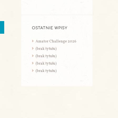
OSTATNIE WPISY
Amator Challenge 2026
(brak tytułu)
(brak tytułu)
(brak tytułu)
(brak tytułu)