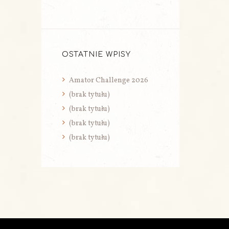
OSTATNIE WPISY
Amator Challenge 2026
(brak tytułu)
(brak tytułu)
(brak tytułu)
(brak tytułu)