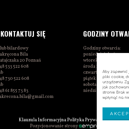
SKONTAKTUJ SIĘ
GODZINY OTWA
lub bilardowy
Godziny otwarcia:
akręcona Bila
poniedziałek 16:00–0
atajczaka 20 Poznań
wtorek 16:00–01:00
48 533 522 608
środa 16:00–01:00
ub
czwartek 15:00–01:00
Aby zapewnić j
pliki cookie,
48 730 522 608
piątek 15:00–02:00
urządzeniu. Z
ub
sobota 14:00–02:00
jak zachowani
48 61 855 73 83
niedziela 14:00–00:0
stronie. Brak
akrecona.bila@gmail.com
wpłynąć na nie
AKCEP
Klauzula Informacyjna
Polityka Prywatnosci
Pozycjonowanie strony