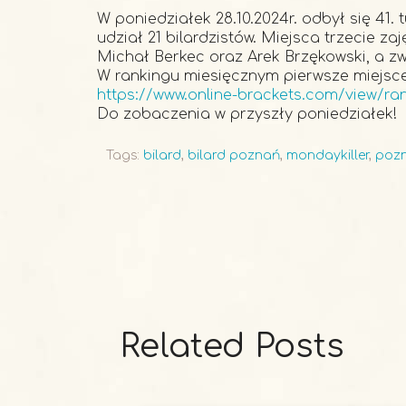
W poniedziałek 28.10.2024r. odbył się 41.
udział 21 bilardzistów. Miejsca trzecie za
Michał Berkec oraz Arek Brzękowski, a z
W rankingu miesięcznym pierwsze miejsce
https://www.online-brackets.com/view/ra
Do zobaczenia w przyszły poniedziałek!
Tags:
bilard
,
bilard poznań
,
mondaykiller
,
pozn
Related Posts