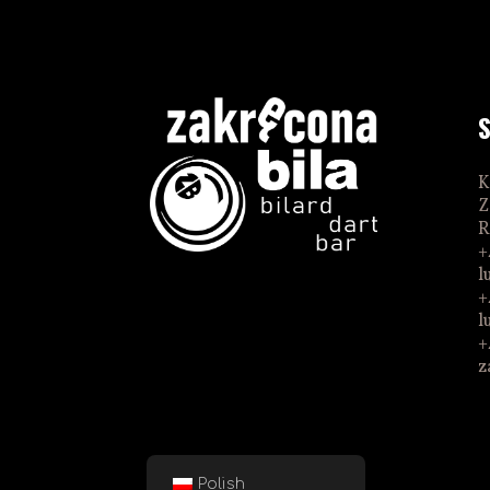
K
Z
R
+
l
+
l
+
z
Polish