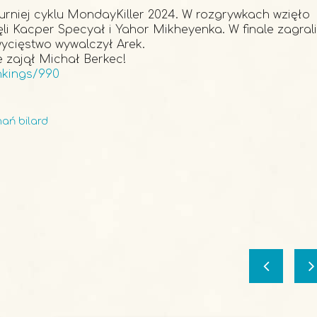
 turniej cyklu MondayKiller 2024. W rozgrywkach wzięło
jęli Kacper Specyał i Yahor Mikheyenka. W finale zagrali
wycięstwo wywalczył Arek.
 zajął Michał Berkec!
nkings/990
ań bilard