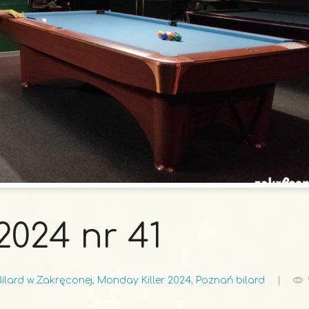
2024 nr 41
Bilard w Zakręconej
,
Monday Killer 2024
,
Poznań bilard