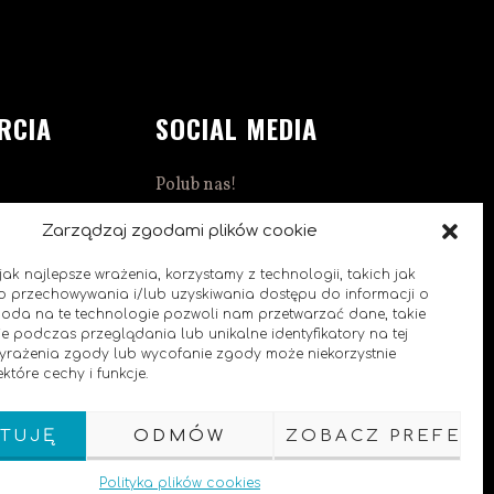
RCIA
SOCIAL MEDIA
Polub nas!
1:00
Zarządzaj zgodami plików cookie
ak najlepsze wrażenia, korzystamy z technologii, takich jak
 do przechowywania i/lub uzyskiwania dostępu do informacji o
goda na te technologie pozwoli nam przetwarzać dane, takie
e podczas przeglądania lub unikalne identyfikatory na tej
0
 wyrażenia zgody lub wycofanie zgody może niekorzystnie
które cechy i funkcje.
TUJĘ
ODMÓW
ZOBACZ PREFERE
Polityka plików cookies