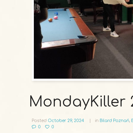
MondayKiller 
Posted
October 29, 2024
in
Bilard Poznań
,
0
0